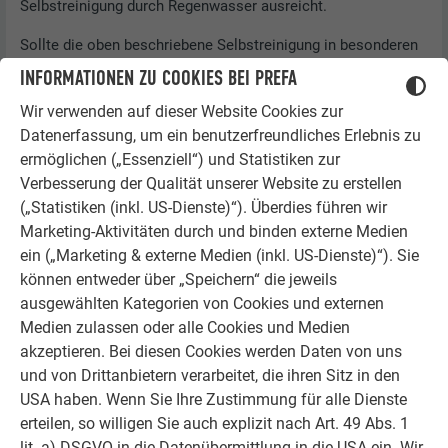
Selbstreinigung durch Regenwasser ausreicht.
Sollte die oben beschriebene Selbstreinigung in besonderen
Fällen nicht ausreichend sein, kann eine regelmäßige
INFORMATIONEN ZU COOKIES BEI PREFA
manuelle Reinigung ertragssteigernd wirken.
Wir verwenden auf dieser Website Cookies zur
Bei besonderen Situationen wie extremem Pollenflug oder
Datenerfassung, um ein benutzerfreundliches Erlebnis zu
Staubaufkommen ist eine regelmäßige Reinigung zu
ermöglichen („Essenziell“) und Statistiken zur
empfehlen.
Verbesserung der Qualität unserer Website zu erstellen
(„Statistiken (inkl. US-Dienste)“). Überdies führen wir
Generell ist mit aufbereitetem Wasser und weichem
Marketing-Aktivitäten durch und binden externe Medien
Lappen oder Schwamm zu reinigen.
ein („Marketing & externe Medien (inkl. US-Dienste)“). Sie
Verunreinigungen wie Bohrstaub oder Mörtelreste auf
können entweder über „Speichern“ die jeweils
beschichteten oder blanken Aluminiumteilen sind
ausgewählten Kategorien von Cookies und externen
sofort zu entfernen.
Medien zulassen oder alle Cookies und Medien
Keinesfalls Schmutz trocken abkratzen oder scharfe
akzeptieren. Bei diesen Cookies werden Daten von uns
Reinigungsmittel verwenden.
und von Drittanbietern verarbeitet, die ihren Sitz in den
Keinesfalls Hochdruckreiniger verwenden.
USA haben. Wenn Sie Ihre Zustimmung für alle Dienste
Keinesfalls Materialien wie aggressive Chemikalien,
erteilen, so willigen Sie auch explizit nach Art. 49 Abs. 1
Scheuermittel, Klingen, Stahlwolle, Poliermittel etc.
lit. a) DSGVO in die Datenübermittlung in die USA ein. Wir