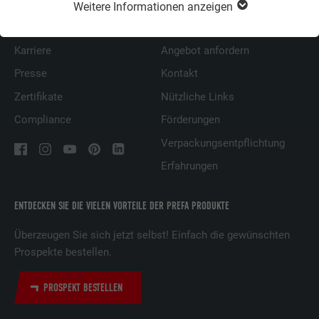
Über uns
Fragen & Antworten
Weitere Informationen anzeigen
Nachhaltigkeit
Prospekte bestellen
Karriere
Angebot anfordern
Presse
Kontakt
Zertifikate
Nützliche Links
Compliance
Förderungen
Verpackungsentpflichtung
Erfahrungen
ENTDECKEN SIE DIE VIELEN VORTEILE DER PREFA PRODUKTE
Überzeugen Sie sich jetzt selbst! Einfach die gewünschten
Prospekte bestellen.
PROSPEKT BESTELLEN