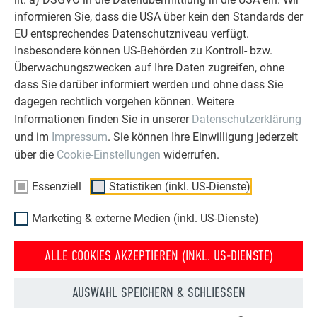
verwenden. Diese können die Glasoberfläche oder die
informieren Sie, dass die USA über kein den Standards der
Antireflexschicht beschädigen. Dies führt zum
EU entsprechendes Datenschutzniveau verfügt.
Erlöschen der Garantieleistung.
Insbesondere können US-Behörden zu Kontroll- bzw.
Eine nachträgliche Aufbringung von wasser- bzw.
Überwachungszwecken auf Ihre Daten zugreifen, ohne
schmutzabweisenden Beschichtungen kann die
dass Sie darüber informiert werden und ohne dass Sie
Effizienz der Module und somit den Ertrag negativ
dagegen rechtlich vorgehen können. Weitere
beeinflussen.
Informationen finden Sie in unserer
Datenschutzerklärung
Die Reinigung des PREFA Solardaches sollte nur von
und im
Impressum
. Sie können Ihre Einwilligung jederzeit
Fachpersonal durchgeführt werden. Die Herstellerrichtlinien
über die
Cookie-Einstellungen
widerrufen.
sind dabei unbedingt zu beachten.
Essenziell
Statistiken (inkl. US-Dienste)
Marketing & externe Medien (inkl. US-Dienste)
ZURÜCK
WEITER
ALLE COOKIES AKZEPTIEREN (INKL. US-DIENSTE)
AUSWAHL SPEICHERN & SCHLIESSEN
ÜBER PREFA
WIR HELFEN IHNEN