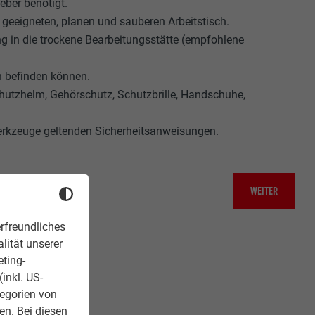
ber benötigt.
 geeigneten, planen und sauberen Arbeitstisch.
ng in die trockene Bearbeitungsstätte (empfohlene
h befinden können.
hutzhelm, Gehörschutz, Schutzbrille, Handschuhe,
Werkzeuge geltenden Sicherheitsanweisungen.
WEITER
rfreundliches
lität unserer
eting-
inkl. US-
tegorien von
en. Bei diesen