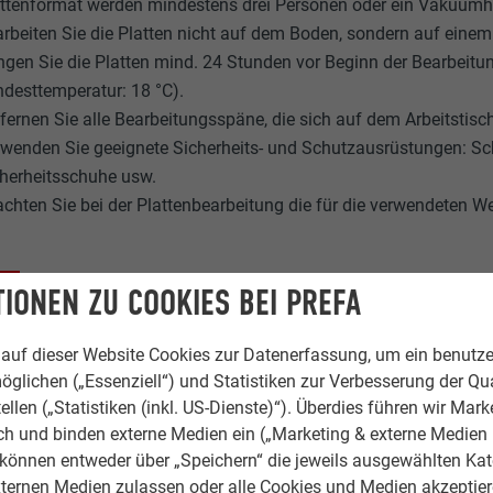
ttenformat werden mindestens drei Personen oder ein Vakuumhe
rbeiten Sie die Platten nicht auf dem Boden, sondern auf einem
ngen Sie die Platten mind. 24 Stunden vor Beginn der Bearbeitu
desttemperatur: 18 °C).
fernen Sie alle Bearbeitungsspäne, die sich auf dem Arbeitstisc
wenden Sie geeignete Sicherheits- und Schutzausrüstungen: Sc
herheitsschuhe usw.
chten Sie bei der Plattenbearbeitung die für die verwendeten 
IONEN ZU COOKIES BEI PREFA
auf dieser Website Cookies zur Datenerfassung, um ein benutze
öglichen („Essenziell“) und Statistiken zur Verbesserung der Qua
ellen („Statistiken (inkl. US-Dienste)“). Überdies führen wir Mark
rch und binden externe Medien ein („Marketing & externe Medien (
e können entweder über „Speichern“ die jeweils ausgewählten Ka
ternen Medien zulassen oder alle Cookies und Medien akzeptier