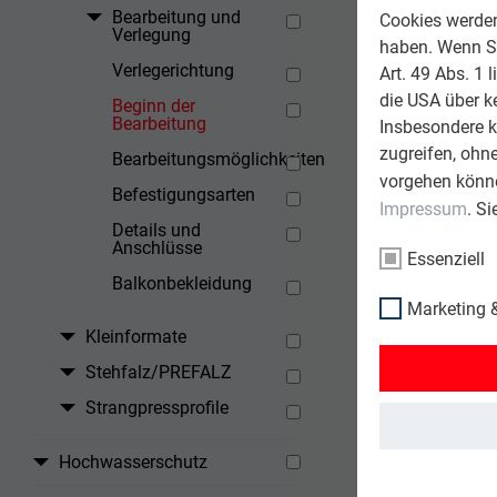
Bearbeitung und
Cookies werden 
Verlegung
haben. Wenn Sie
Verlegerichtung
Art. 49 Abs. 1 
die USA über k
Beginn der
Bearbeitung
Insbesondere 
zugreifen, ohn
Bearbeitungsmöglichkeiten
vorgehen könne
Befestigungsarten
Impressum
. S
Details und
Anschlüsse
Essenziell
Balkonbekleidung
Marketing &
Kleinformate
Stehfalz/PREFALZ
Strangpressprofile
Hochwasserschutz