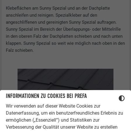
Klebeflächen am Sunny Spezial und an der Dachplatte
anschleifen und reinigen. Spezialkleber auf den
angeschliffenen und gereinigten Sunny Spezial auftragen.
Sunny Spezial im Bereich der Überlappungs- oder Mittelrille
in den oberen Falz der Dachplatten schieben und nach unten
klappen. Sunny Spezial so weit wie möglich nach oben in den
Falz schieben.
INFORMATIONEN ZU COOKIES BEI PREFA
Wir verwenden auf dieser Website Cookies zur
Datenerfassung, um ein benutzerfreundliches Erlebnis zu
ermöglichen („Essenziell“) und Statistiken zur
Verbesserung der Qualität unserer Website zu erstellen