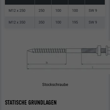
M12 x 250
250
100
100
SW 9
M12 x 350
350
100
195
SW 9
Stockschraube
STATISCHE GRUNDLAGEN