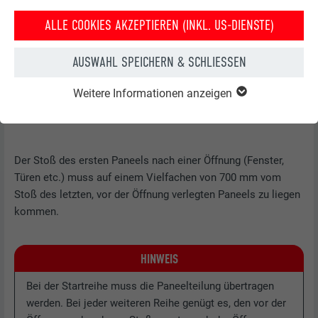
ALLE COOKIES AKZEPTIEREN (INKL. US-DIENSTE)
AUSWAHL SPEICHERN & SCHLIESSEN
Weitere Informationen anzeigen
Der Stoß des ersten Paneels nach einer Öffnung (Fenster,
Türen etc.) muss auf einem Vielfachen von 700 mm vom
Stoß des letzten, vor der Öffnung verlegten Paneels zu liegen
kommen.
HINWEIS
Bei der Startreihe muss die Paneelteilung übertragen
werden. Bei jeder weiteren Reihe genügt es, den vor der