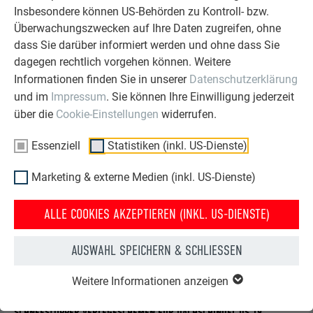
Insbesondere können US-Behörden zu Kontroll- bzw.
Verlegeschemen mit dem Schneestopper für die
Überwachungszwecken auf Ihre Daten zugreifen, ohne
Dachschindel
dass Sie darüber informiert werden und ohne dass Sie
dagegen rechtlich vorgehen können. Weitere
SCHNEESTOPPER FÜR DACHSCHINDEL DS.19
Informationen finden Sie in unserer
Datenschutzerklärung
und im
Impressum
. Sie können Ihre Einwilligung jederzeit
Schneestopper werden jeweils in die linke der beiden
über die
Cookie-Einstellungen
widerrufen.
Dachschindel DS.19 Ausstanzungen (Kennzeichnung „ST")
Essenziell
Statistiken (inkl. US-Dienste)
hochgeschoben und mit mind. 2 Rillennägeln befestigt.
Durch die Verwendung von Schneestoppern wird die Anzahl
Marketing & externe Medien (inkl. US-Dienste)
der Hafte bei der DS.19 nicht beeinflusst.
Bei Dachschindeln DS.19 werden 2, 4 oder 8 Stk.
ALLE COOKIES AKZEPTIEREN (INKL. US-DIENSTE)
Schneestopper pro m² eingebaut (siehe Tabelle –
Verlegeschema DS.19 1, DS.19 2 und DS.19 3). Die ersten
AUSWAHL SPEICHERN & SCHLIESSEN
beiden Reihen sind durchgehend mit Schneestoppern zu
bestücken.
Weitere Informationen anzeigen
SCHNEESTOPPER VERLEGESCHEMEN FÜR DACHSCHINDEL DS.19