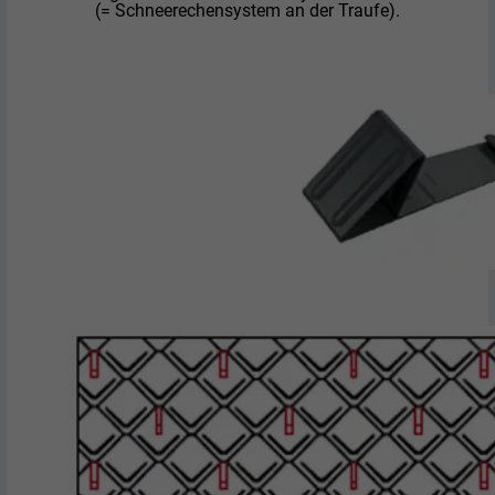
(= Schneerechensystem an der Traufe).