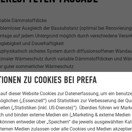
riable Dämmstoffdicke
blemloser Ausgleich der Bausubstanz (optimal bei Renovierun
ntage auf jedem Untergrund möglich durch verschiedene Veran
glebigkeit und Dauerhaftigkeit
physikalisch sicheres System durch diffusionsoffenen Wanda
timaler Wärmeschutz durch variable Dämmstoffdicken und Wär
hr guter sommerlicher Wärmeschutz
lagregensicher
IONEN ZU COOKIES BEI PREFA
hhaltig durch sortenreine Trennung der verschiedenen Bestandt
auf dieser Website Cookies zur Datenerfassung, um ein benutze
öglichen („Essenziell“) und Statistiken zur Verbesserung der Qua
ellen („Statistiken (inkl. US-Dienste)“). Überdies führen wir Mark
rch und binden externe Medien ein („Marketing & externe Medien (
e können entweder über „Speichern“ die jeweils ausgewählten Ka
ternen Medien zulassen oder alle Cookies und Medien akzeptier