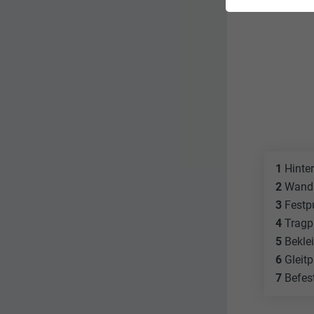
1
Hinte
2
Wandk
3
Festp
4
Tragpr
5
Bekle
6
Gleitp
7
Befes