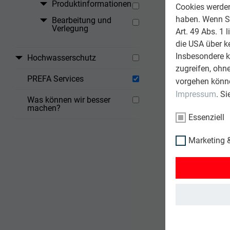
Produktinformationen
Cookies werden 
haben. Wenn Sie
Bearbeitung und
Verlegung
Art. 49 Abs. 1 
die USA über k
Insbesondere 
Hochwasserschutz
zugreifen, ohn
PREFA Services
vorgehen könne
Impressum
. S
Was können wir besser
machen?
Essenziell
Marketing &