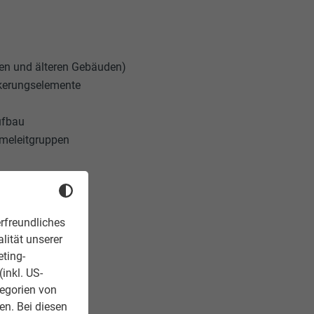
gen und älteren Gebäuden)
kerungselemente
ufbau
meleitgruppen
eile
rfreundliches
lität unserer
eting-
inkl. US-
tegorien von
en. Bei diesen