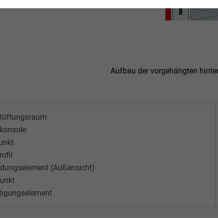
Aufbau der vorgehängten hinte
rlüftungsraum
onsole
unkt
ofil
idungselement (Außensicht)
unkt
tigungselement