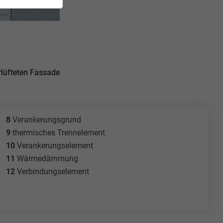
rlüfteten Fassade
8
Verankerungsgrund
9
thermisches Trennelement
10
Verankerungselement
11
Wärmedämmung
12
Verbindungselement