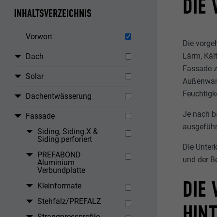
DIE
INHALTSVERZEICHNIS
Vorwort
Die vorge
Lärm, Käl
Dach
Fassade ze
Solar
Außenwand
Feuchtigk
Dachentwässerung
Je nach b
Fassade
ausgeführ
Siding, Siding.X &
Siding perforiert
Die Unter
PREFABOND
und der B
Aluminium
Verbundplatte
DIE
Kleinformate
Stehfalz/PREFALZ
HIN
Strangpressprofile