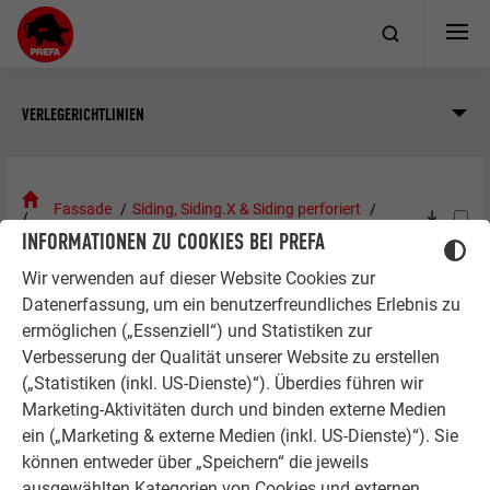
VERLEGERICHTLINIEN
Fassade
Siding, Siding.X & Siding perforiert
INFORMATIONEN ZU COOKIES BEI PREFA
Allgemeine Informationen
Einsatzmöglichkeiten
Wir verwenden auf dieser Website Cookies zur
Datenerfassung, um ein benutzerfreundliches Erlebnis zu
EINSATZMÖGLICHKEITEN
ermöglichen („Essenziell“) und Statistiken zur
Verbesserung der Qualität unserer Website zu erstellen
Siding, Siding.X und Siding Perforiert sind für folgende
(„Statistiken (inkl. US-Dienste)“). Überdies führen wir
Anwendungen geeignet:
Marketing-Aktivitäten durch und binden externe Medien
ein („Marketing & externe Medien (inkl. US-Dienste)“). Sie
Außenwandbekleidung für VHF
können entweder über „Speichern“ die jeweils
Sockelbekleidung
ausgewählten Kategorien von Cookies und externen