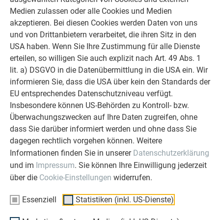
Tür- und Torfüllung
Medien zulassen oder alle Cookies und Medien
Gartenzaun
akzeptieren. Bei diesen Cookies werden Daten von uns
Dekorative Wandbekleidungen für Innenwände
und von Drittanbietern verarbeitet, die ihren Sitz in den
Deckenuntersicht
USA haben. Wenn Sie Ihre Zustimmung für alle Dienste
erteilen, so willigen Sie auch explizit nach Art. 49 Abs. 1
lit. a) DSGVO in die Datenübermittlung in die USA ein. Wir
ZURÜCK
WEITER
informieren Sie, dass die USA über kein den Standards der
EU entsprechendes Datenschutzniveau verfügt.
Insbesondere können US-Behörden zu Kontroll- bzw.
Überwachungszwecken auf Ihre Daten zugreifen, ohne
ÜBER PREFA
WIR HELFEN IHNEN
dass Sie darüber informiert werden und ohne dass Sie
dagegen rechtlich vorgehen können. Weitere
Über uns
Fragen & Antworten
Informationen finden Sie in unserer
Datenschutzerklärung
Nachhaltigkeit
Prospekte bestellen
und im
Impressum
. Sie können Ihre Einwilligung jederzeit
Karriere
Angebot anfordern
über die
Cookie-Einstellungen
widerrufen.
Presse
Kontakt
Essenziell
Statistiken (inkl. US-Dienste)
Zertifikate
Nützliche Links