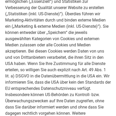
ermöglichen („Essenziell“) und Statistiken zur
Verbesserung der Qualität unserer Website zu erstellen
(„Statistiken (inkl. US-Dienste)“). Überdies führen wir
Marketing-Aktivitäten durch und binden externe Medien
ANZAHL DER BEFESTIGUNGSBOHRUNGEN
ein („Marketing & externe Medien (inkl. US-Dienste)“). Sie
können entweder über „Speichern“ die jeweils
ausgewählten Kategorien von Cookies und externen
Wandprofil Länge
System
System
System
Medien zulassen oder alle Cookies und Medien
25
50
80
akzeptieren. Bei diesen Cookies werden Daten von uns
und von Drittanbietern verarbeitet, die ihren Sitz in den
750mm
4
4
4
USA haben. Wenn Sie Ihre Zustimmung für alle Dienste
erteilen, so willigen Sie auch explizit nach Art. 49 Abs. 1
1350mm
7
7
7
lit. a) DSGVO in die Datenübermittlung in die USA ein. Wir
informieren Sie, dass die USA über kein den Standards der
1750mm
9
9
9
EU entsprechendes Datenschutzniveau verfügt.
Insbesondere können US-Behörden zu Kontroll- bzw.
2150mm
11
11
11
Überwachungszwecken auf Ihre Daten zugreifen, ohne
dass Sie darüber informiert werden und ohne dass Sie
Befestigungsmittel
8mm
10mm
10mm
dagegen rechtlich vorgehen können. Weitere