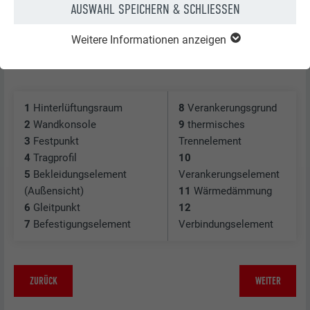
AUSWAHL SPEICHERN & SCHLIESSEN
Weitere Informationen anzeigen
Aufbau der vorgehängten hinterlüfteten Fassade
1
Hinterlüftungsraum
8
Verankerungsgrund
2
Wandkonsole
9
thermisches
3
Festpunkt
Trennelement
4
Tragprofil
10
5
Bekleidungselement
Verankerungselement
(Außensicht)
11
Wärmedämmung
6
Gleitpunkt
12
7
Befestigungselement
Verbindungselement
ZURÜCK
WEITER