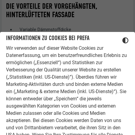
DIE VORTEILE DER VORGEHÄNGTEN,
HINTERLÜFTETEN FASSADE
Variable Dämmstoffdicke
Problemloser Ausgleich der Bausubstanz (optimal bei
INFORMATIONEN ZU COOKIES BEI PREFA
Renovierungen und älteren Gebäuden)
Wir verwenden auf dieser Website Cookies zur
Montage auf jedem Untergrund möglich durch
Datenerfassung, um ein benutzerfreundliches Erlebnis zu
verschiedene Verankerungselemente
ermöglichen („Essenziell“) und Statistiken zur
Langlebigkeit und Dauerhaftigkeit
Verbesserung der Qualität unserer Website zu erstellen
(„Statistiken (inkl. US-Dienste)“). Überdies führen wir
Marketing-Aktivitäten durch und binden externe Medien
ein („Marketing & externe Medien (inkl. US-Dienste)“). Sie
können entweder über „Speichern“ die jeweils
ausgewählten Kategorien von Cookies und externen
Medien zulassen oder alle Cookies und Medien
akzeptieren. Bei diesen Cookies werden Daten von uns
und von Drittanbietern verarbeitet, die ihren Sitz in den
USA haben. Wenn Sie Ihre Zustimmung für alle Dienste