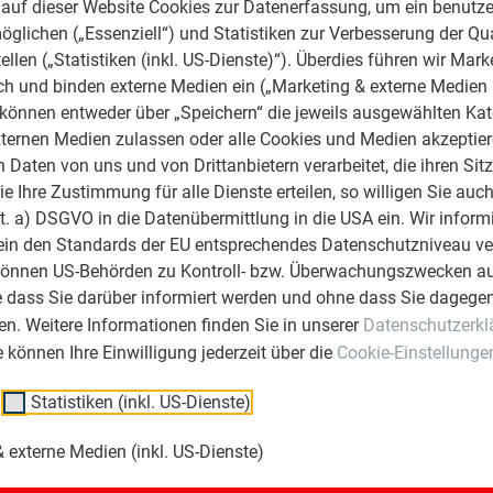
gelieferten Originalschrauben zur Befestigung verwendet werde
auf dieser Website Cookies zur Datenerfassung, um ein benutze
FA Sailerklemmen können auch im Bereich der Hafte aufgesetz
öglichen („Essenziell“) und Statistiken zur Verbesserung der Qua
urch nicht beeinträchtigt.
ellen („Statistiken (inkl. US-Dienste)“). Überdies führen wir Mark
rch und binden externe Medien ein („Marketing & externe Medien (
 Sailerklemmen müssen im rechten Winkel zur Dachfläche monti
e können entweder über „Speichern“ die jeweils ausgewählten Ka
ein Ausschieben oder Drehen der Rohre zu verhindern, ist jedes 
ternen Medien zulassen oder alle Cookies und Medien akzeptier
ßbereich mit den mitgelieferten Verbindungsmuffen verbinden
Daten von uns und von Drittanbietern verarbeitet, die ihren Sit
 Verbindungsmuffe gewährleistet. Der Überstand im Randbereic
 Ihre Zustimmung für alle Dienste erteilen, so willigen Sie auch
Traufenbereich sind doppelte Sailerklemmen mit zwei Rohrdurc
lit. a) DSGVO in die Datenübermittlung in die USA ein. Wir inform
lerklemmen mit einem Durchzug ausgeführt. Im Traufenbereich 
ein den Standards der EU entsprechendes Datenschutzniveau ve
ubringen. Eisfänger werden auf die Rohrdurchzüge aufgesteckt
können US-Behörden zu Kontroll- bzw. Überwachungszwecken au
fänger je Rohr gegengleich montiert und fixiert werden.
e dass Sie darüber informiert werden und ohne dass Sie dagegen
FA Sailerklemmen doppelt sind so zu positionieren, dass das unt
n. Weitere Informationen finden Sie in unserer
Datenschutzerkl
eordnet ist (siehe Abbildung unten).
ie können Ihre Einwilligung jederzeit über die
Cookie-Einstellunge
FA Sailerklemmen mit Langloch können bis zu einer Traufensc
Statistiken (inkl. US-Dienste)
 externe Medien (inkl. US-Dienste)