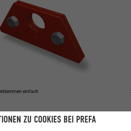
lerklemmen einfach
 Schrauben so weit öffnen, dass die Sailerklemmen an der Dach
IONEN ZU COOKIES BEI PREFA
richten der Reihe und anschließend die Schrauben mit einem 