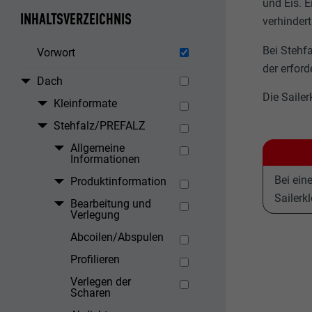
und Eis. 
INHALTSVERZEICHNIS
verhinder
Bei Stehf
Vorwort
der erfor
Dach
Die Saile
Kleinformate
Stehfalz/PREFALZ
Allgemeine
Informationen
Bei ein
Produktinformation
Sailerk
Bearbeitung und
Verlegung
Abcoilen/Abspulen
Profilieren
Verlegen der
Scharen