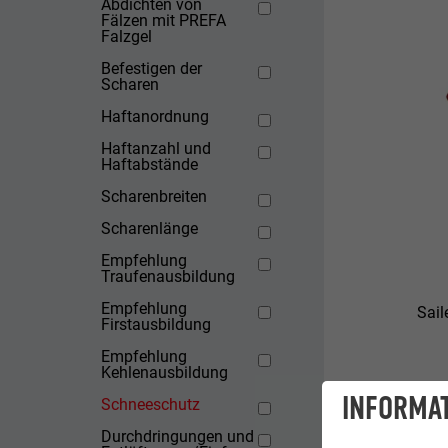
Abdichten von
Fälzen mit PREFA
Falzgel
Befestigen der
Scharen
Haftanordnung
Haftanzahl und
Haftabstände
Scharenbreiten
Scharenlänge
Empfehlung
Traufenausbildung
Empfehlung
Sai
Firstausbildung
Empfehlung
Kehlenausbildung
Die
INFORMAT
Schneeschutz
Aus
Durchdringungen und