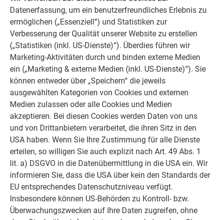
das Bearbeiten unleserlich oder nicht vollständig abgebildet
Datenerfassung, um ein benutzerfreundliches Erlebnis zu
werden, beschriften Sie die Platte entsprechend nach, um die
ermöglichen („Essenziell“) und Statistiken zur
Nachverfolgung gewährleisten zu können.
Verbesserung der Qualität unserer Website zu erstellen
(„Statistiken (inkl. US-Dienste)“). Überdies führen wir
Marketing-Aktivitäten durch und binden externe Medien
ein („Marketing & externe Medien (inkl. US-Dienste)“). Sie
können entweder über „Speichern“ die jeweils
ausgewählten Kategorien von Cookies und externen
Medien zulassen oder alle Cookies und Medien
akzeptieren. Bei diesen Cookies werden Daten von uns
und von Drittanbietern verarbeitet, die ihren Sitz in den
USA haben. Wenn Sie Ihre Zustimmung für alle Dienste
erteilen, so willigen Sie auch explizit nach Art. 49 Abs. 1
lit. a) DSGVO in die Datenübermittlung in die USA ein. Wir
informieren Sie, dass die USA über kein den Standards der
EU entsprechendes Datenschutzniveau verfügt.
Insbesondere können US-Behörden zu Kontroll- bzw.
Überwachungszwecken auf Ihre Daten zugreifen, ohne
Position der Chargennummer