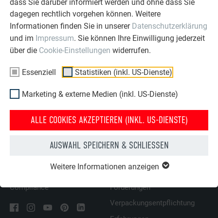
dass Sie darüber informiert werden und ohne dass Sie
dagegen rechtlich vorgehen können. Weitere
Informationen finden Sie in unserer
Datenschutzerklärung
und im
Impressum
. Sie können Ihre Einwilligung jederzeit
ZURÜCK
WEITER
über die
Cookie-Einstellungen
widerrufen.
Essenziell
Statistiken (inkl. US-Dienste)
ÜBER PREFA
WIR HELFEN IHNEN
Marketing & externe Medien (inkl. US-Dienste)
Über uns
Fragen & Antworten
ALLE COOKIES AKZEPTIEREN (INKL. US-DIENSTE)
Nachhaltigkeit
Prospekte bestellen
Karriere
Angebot anfordern
AUSWAHL SPEICHERN & SCHLIESSEN
Presse
Kontakt
Weitere Informationen anzeigen
Zertifikate
Nützliche Links
Compliance
Förderungen
Verpackungsentpflichtung