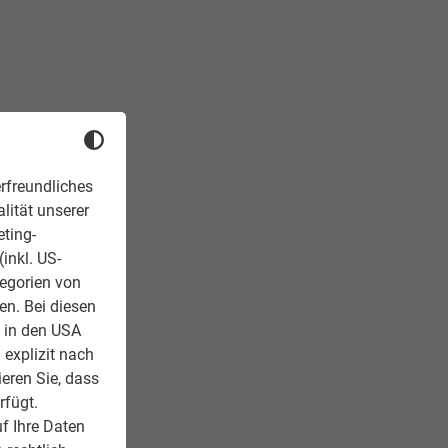
rfreundliches
lität unserer
eting-
inkl. US-
tegorien von
en. Bei diesen
z in den USA
 explizit nach
ieren Sie, dass
rfügt.
f Ihre Daten