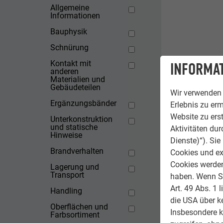
Allgemeine
Informationen
Bauphysik
Schnürung
Kontakt mit
INFORMAT
anderen
Materialien und
Gebäudeteilen
Wir verwenden 
Ergänzungsbänder
Erlebnis zu erm
Website zu erst
Unterkonstruktion
und statische
Aktivitäten du
Hinweise
Dienste)“). Si
Brandverhalten
Cookies und ex
Cookies werden 
Lagerung und
Transport
haben. Wenn Sie
Art. 49 Abs. 1 
Handling
die USA über k
Oberflächen und
Insbesondere 
Farbsortiment