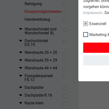
zugreifen, ohn
Reinigung
vorgehen könne
Einsatzmöglichkeiten
Impressum
. S
Handwerkzeug
Essenziell
Wandschindel und
Wandschindel XL
Marketing &
Dachschindel
DS.19
Wandraute 20 × 20
Wandraute 29 × 29
Wandraute 44 × 44
Fassadenpaneel
FX.12
Dachplatte
Dachplatte R.16
Raute klein