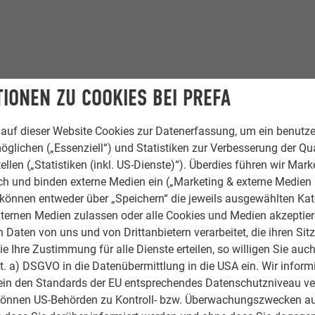
IONEN ZU COOKIES BEI PREFA
auf dieser Website Cookies zur Datenerfassung, um ein benutze
öglichen („Essenziell“) und Statistiken zur Verbesserung der Qua
ellen („Statistiken (inkl. US-Dienste)“). Überdies führen wir Mark
rch und binden externe Medien ein („Marketing & externe Medien (
e können entweder über „Speichern“ die jeweils ausgewählten Ka
ternen Medien zulassen oder alle Cookies und Medien akzeptier
Daten von uns und von Drittanbietern verarbeitet, die ihren Sit
 Ihre Zustimmung für alle Dienste erteilen, so willigen Sie auch
lit. a) DSGVO in die Datenübermittlung in die USA ein. Wir inform
ein den Standards der EU entsprechendes Datenschutzniveau ve
können US-Behörden zu Kontroll- bzw. Überwachungszwecken au