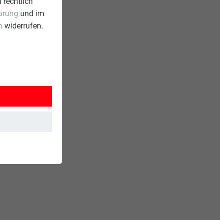
 rechtlich
ärung
und im
n
widerrufen.