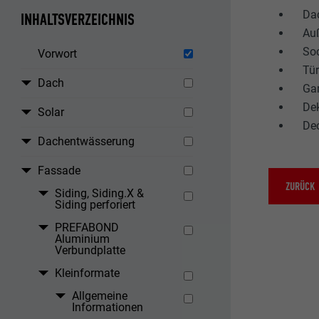
Dac
INHALTSVERZEICHNIS
Au
So
Vorwort
Tür
Dach
Ga
De
Solar
Dec
Dachentwässerung
Fassade
ZURÜCK
Siding, Siding.X &
Siding perforiert
PREFABOND
Aluminium
Verbundplatte
Kleinformate
Allgemeine
Informationen