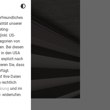
rfreundliches
lität unserer
eting-
inkl. US-
tegorien von
en. Bei diesen
z in den USA
 explizit nach
ieren Sie, dass
rfügt.
f Ihre Daten
 rechtlich
ärung
und im
n
widerrufen.