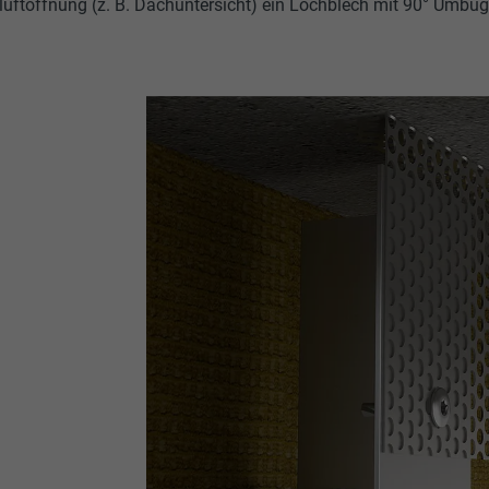
luftöffnung (z. B. Dachuntersicht) ein Lochblech mit 90° Umbug,