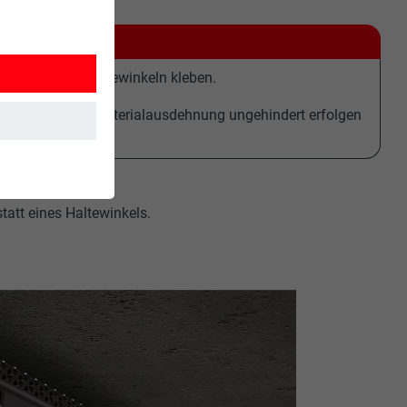
e auch an den Haltewinkeln kleben.
ten, sodass die Materialausdehnung ungehindert erfolgen
tatt eines Haltewinkels.