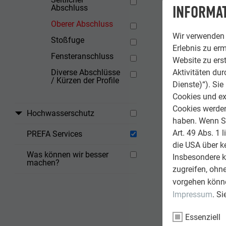
INFORMAT
Abschluss
Oberer Abschluss
Wir verwenden 
Stoßfuge
Erlebnis zu erm
Fensteranschluss
Website zu erst
Aktivitäten du
Diverse Abschlüsse
/ Kürzen der Profile
Dienste)“). Si
Cookies und ex
Cookies werden 
Hochwasserschutz
haben. Wenn Sie
Art. 49 Abs. 1 
PREFA Services
die USA über k
Was können wir besser
Insbesondere 
machen?
zugreifen, ohn
vorgehen könne
Impressum
. S
Essenziell