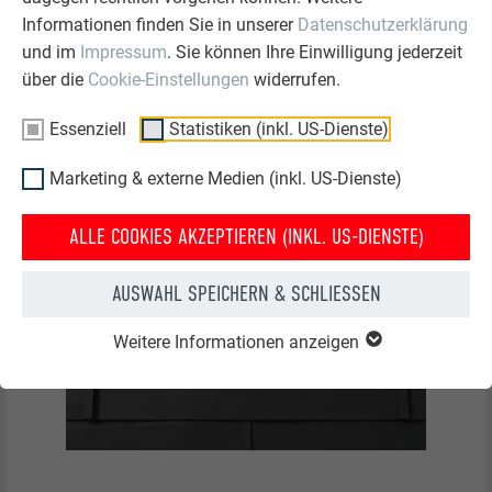
Biegen Sie den Falz des oberen Dachpaneels FX.12 in
Informationen finden Sie in unserer
Datenschutzerklärung
einem Winkel von ca. 90° nach unten (Bild 4).
und im
Impressum
. Sie können Ihre Einwilligung jederzeit
ACHTUNG:
Position der neuen Rillennägel so wählen,
über die
Cookie-Einstellungen
widerrufen.
dass diese nicht in das bereits vorhandene Nagelloch
eingeschlagen werden!
Essenziell
Statistiken (inkl. US-Dienste)
Marketing & externe Medien (inkl. US-Dienste)
ALLE COOKIES AKZEPTIEREN (INKL. US-DIENSTE)
AUSWAHL SPEICHERN & SCHLIESSEN
Weitere Informationen anzeigen