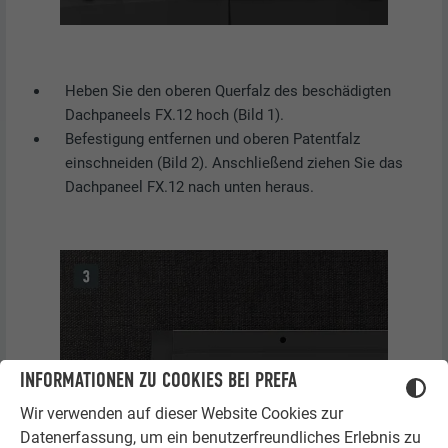
Heben Sie den oberen Querfalz des beschädigten
Dachpaneels FX.12 hoch (Bild 1).
Befestigung entfernen und oberen Patentfalz
einschneiden (Bild 2). Anschließend ziehen Sie das
Dachpaneel FX.12 nach unten heraus.
INFORMATIONEN ZU COOKIES BEI PREFA
Wir verwenden auf dieser Website Cookies zur
Datenerfassung, um ein benutzerfreundliches Erlebnis zu