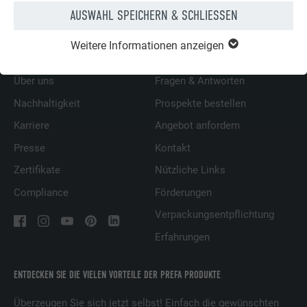
AUSWAHL SPEICHERN & SCHLIESSEN
Weitere Informationen anzeigen
ÜBER PREFA
WIR HELFEN IHNEN
Über uns
Fragen & Antworten
Nachhaltigkeit
Prospekte bestellen
Karriere
Angebot anfordern
Presse
Kontakt
Zertifikate
Nützliche Links
Compliance
Förderungen
Verpackungsentpflichtung
Erfahrungen
ENTDECKEN SIE DIE VIELEN VORTEILE DER PREFA PRODUKTE
Überzeugen Sie sich jetzt selbst! Einfach die gewünschten