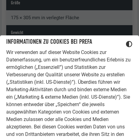
Größe
175 × 305 mm in verlegter Fläche
Gewicht
INFORMATIONEN ZU COOKIES BEI PREFA
1 m² = ca. 3,0 kg = 43 Rauten klein
Wir verwenden auf dieser Website Cookies zur
Datenerfassung, um ein benutzerfreundliches Erlebnis zu
Unterkonstruktion
ermöglichen („Essenziell“) und Statistiken zur
Verbesserung der Qualität unserer Website zu erstellen
Siehe Kapitel „Allgemeine Informationen“
(„Statistiken (inkl. US-Dienste)“). Überdies führen wir
Marketing-Aktivitäten durch und binden externe Medien
Basisbefestigung
ein („Marketing & externe Medien (inkl. US-Dienste)“). Sie
können entweder über „Speichern“ die jeweils
Direkt, 1 Stk. Rillennagel 2,8/25 pro Raute klein
ausgewählten Kategorien von Cookies und externen
= 43 Stk. Rillennägel 2,8/25 pro m²
Medien zulassen oder alle Cookies und Medien
akzeptieren. Bei diesen Cookies werden Daten von uns
und von Drittanbietern verarbeitet, die ihren Sitz in den