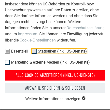
Insbesondere können US-Behörden zu Kontroll- bzw.
Überwachungszwecken auf Ihre Daten zugreifen, ohne
dass Sie darüber informiert werden und ohne dass Sie
dagegen rechtlich vorgehen können. Weitere
Informationen finden Sie in unserer
Datenschutzerklärung
und im
Impressum
. Sie können Ihre Einwilligung jederzeit
über die
Cookie-Einstellungen
widerrufen.
Montage mit Berücksichtigung des Klebesystems
Essenziell
Statistiken (inkl. US-Dienste)
Marketing & externe Medien (inkl. US-Dienste)
Die nachfolgend gezeigten Beispiele können als
Anhaltspunkt verwenden werden. Die Abbildungen zeigen
ALLE COOKIES AKZEPTIEREN (INKL. US-DIENSTE)
jeweils eine mechanische Befestigung.
INNENECKE
AUSWAHL SPEICHERN & SCHLIESSEN
Bei einer Innenecke ist die Materialstärke der Verbundplatte
Weitere Informationen anzeigen
(4 mm) von den gemessenen Naturmaßen abzuziehen.