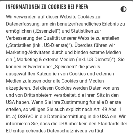
Abkantung beträgt 20 mm.
INFORMATIONEN ZU COOKIES BEI PREFA
Wir verwenden auf dieser Website Cookies zur
Datenerfassung, um ein benutzerfreundliches Erlebnis zu
HINWEIS
ermöglichen („Essenziell“) und Statistiken zur
Beachten Sie bei der Ermittlung der korrekten
Verbesserung der Qualität unserer Website zu erstellen
Plattenabwicklung, dass bei der geklebten Montage die
(„Statistiken (inkl. US-Dienste)“). Überdies führen wir
Stärke des Klebesystems berücksichtigt werden muss.
Marketing-Aktivitäten durch und binden externe Medien
Je nachdem, ob es sich um einen Außen- oder
ein („Marketing & externe Medien (inkl. US-Dienste)“). Sie
Innenumbug handelt, addieren resp. subtrahieren Sie
können entweder über „Speichern“ die jeweils
diese Stärke (im Normalfall: 3 mm) zu bzw. von dem
ausgewählten Kategorien von Cookies und externen
vom Kleberhersteller vorgegebenen Klebesystem.
Medien zulassen oder alle Cookies und Medien
akzeptieren. Bei diesen Cookies werden Daten von uns
und von Drittanbietern verarbeitet, die ihren Sitz in den
USA haben. Wenn Sie Ihre Zustimmung für alle Dienste
erteilen, so willigen Sie auch explizit nach Art. 49 Abs. 1
lit. a) DSGVO in die Datenübermittlung in die USA ein. Wir
informieren Sie, dass die USA über kein den Standards der
EU entsprechendes Datenschutzniveau verfügt.