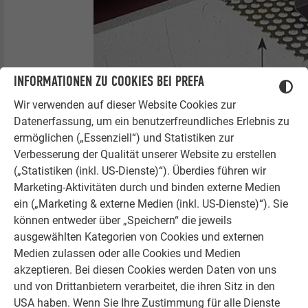
INFORMATIONEN ZU COOKIES BEI PREFA
Wir verwenden auf dieser Website Cookies zur
Datenerfassung, um ein benutzerfreundliches Erlebnis zu
ermöglichen („Essenziell“) und Statistiken zur
Verbesserung der Qualität unserer Website zu erstellen
(„Statistiken (inkl. US-Dienste)“). Überdies führen wir
Eine präzise Montage ist wichtig, da diese das
Marketing-Aktivitäten durch und binden externe Medien
Erscheinungsbild Ihrer Fassade maßgeblich gestaltet. Je
ein („Marketing & externe Medien (inkl. US-Dienste)“). Sie
exakter die Profile eingemessen und anschließend montiert
können entweder über „Speichern“ die jeweils
werden, desto leichter werden Sie sich bei der fachgerechten
ausgewählten Kategorien von Cookies und externen
Verlegung tun. Stellen Sie sicher, dass die Hinterlüftung nicht
Medien zulassen oder alle Cookies und Medien
behindert wird.
akzeptieren. Bei diesen Cookies werden Daten von uns
und von Drittanbietern verarbeitet, die ihren Sitz in den
USA haben. Wenn Sie Ihre Zustimmung für alle Dienste