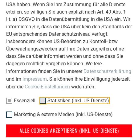
USA haben. Wenn Sie Ihre Zustimmung für alle Dienste
erteilen, so willigen Sie auch explizit nach Art. 49 Abs. 1
lit. a) DSGVO in die Datenübermittlung in die USA ein. Wir
informieren Sie, dass die USA über kein den Standards der
EU entsprechendes Datenschutzniveau verfügt.
Insbesondere können US-Behörden zu Kontroll- bzw.
Überwachungszwecken auf Ihre Daten zugreifen, ohne
dass Sie darüber informiert werden und ohne dass Sie
dagegen rechtlich vorgehen können. Weitere
Informationen finden Sie in unserer
Datenschutzerklärung
und im
Impressum
. Sie können Ihre Einwilligung jederzeit
über die
Cookie-Einstellungen
widerrufen.
Essenziell
Statistiken (inkl. US-Dienste)
Marketing & externe Medien (inkl. US-Dienste)
Zwei Raupen aus wasserdichter und dauerelastischer
Dichtmasse auf der Rückseite des Grundprofils
ALLE COOKIES AKZEPTIEREN (INKL. US-DIENSTE)
anbringen. Bei direktem Kontakt mit Beton wird ein