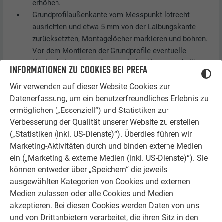
erhöhen.
Grundprofilaußenkante vom Messpunkt lotrecht
ausrichten und etwa 5 mm von der Laibungskante
zurücksetzten, Montagelöcher markieren und bohren.
Vor dem Montieren der Grundprofile eventuelle
Unebenheiten begradigen, ggf. den Untergrund glätten
INFORMATIONEN ZU COOKIES BEI PREFA
oder nachbehandeln.
Wir verwenden auf dieser Website Cookies zur
Datenerfassung, um ein benutzerfreundliches Erlebnis zu
HINWEIS
ermöglichen („Essenziell“) und Statistiken zur
Verbesserung der Qualität unserer Website zu erstellen
Der Hochwasserschutz darf nur auf tragende
(„Statistiken (inkl. US-Dienste)“). Überdies führen wir
Wandkonstruktionen montiert werden!
Marketing-Aktivitäten durch und binden externe Medien
ein („Marketing & externe Medien (inkl. US-Dienste)“). Sie
können entweder über „Speichern“ die jeweils
ausgewählten Kategorien von Cookies und externen
Medien zulassen oder alle Cookies und Medien
akzeptieren. Bei diesen Cookies werden Daten von uns
und von Drittanbietern verarbeitet, die ihren Sitz in den