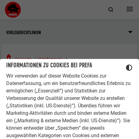
VERLEGERICHTLINIEN
Fassade
Kleinformate
INFORMATIONEN ZU COOKIES BEI PREFA
Bearbeitung und Verlegung
Details und Anschlüsse
Wir verwenden auf dieser Website Cookies zur
Datenerfassung, um ein benutzerfreundliches Erlebnis zu
DETAILS UND ANSCHLÜSSE
ermöglichen („Essenziell“) und Statistiken zur
Verbesserung der Qualität unserer Website zu erstellen
(„Statistiken (inkl. US-Dienste)“). Überdies führen wir
Marketing-Aktivitäten durch und binden externe Medien
HINWEIS
ein („Marketing & externe Medien (inkl. US-Dienste)“). Sie
können entweder über „Speichern“ die jeweils
Sämtliche Ausführungsdetails wie z. B. Fensterbank,
ausgewählten Kategorien von Cookies und externen