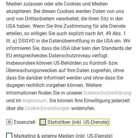
Fenstersturz, Fensterlaibung bis hin zur Attika finden Sie
Medien zulassen oder alle Cookies und Medien
in den PREFA Standarddetails und im PREFA
akzeptieren. Bei diesen Cookies werden Daten von uns
Planungsleitfaden Fassade.
und von Drittanbietern verarbeitet, die ihren Sitz in den
USA haben. Wenn Sie Ihre Zustimmung für alle Dienste
erteilen, so willigen Sie auch explizit nach Art. 49 Abs. 1
ZURÜCK
WEITER
lit. a) DSGVO in die Datenübermittlung in die USA ein. Wir
informieren Sie, dass die USA über kein den Standards der
EU entsprechendes Datenschutzniveau verfügt.
Insbesondere können US-Behörden zu Kontroll- bzw.
Überwachungszwecken auf Ihre Daten zugreifen, ohne
ÜBER PREFA
WIR HELFEN IHNEN
dass Sie darüber informiert werden und ohne dass Sie
Über uns
Fragen & Antworten
dagegen rechtlich vorgehen können. Weitere
Informationen finden Sie in unserer
Datenschutzerklärung
Nachhaltigkeit
Prospekte bestellen
und im
Impressum
. Sie können Ihre Einwilligung jederzeit
Karriere
Angebot anfordern
über die
Cookie-Einstellungen
widerrufen.
Presse
Kontakt
Essenziell
Statistiken (inkl. US-Dienste)
Zertifikate
Nützliche Links
Compliance
Förderungen
Marketing & externe Medien (inkl. US-Dienste)