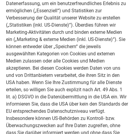
Dachschindel DS.19 einjustieren und in die Fälze
Datenerfassung, um ein benutzerfreundliches Erlebnis zu
einschieben (Bild 2).
ermöglichen („Essenziell“) und Statistiken zur
Befestigen Sie die Dachschindel DS.19 nur an der
Verbesserung der Qualität unserer Website zu erstellen
ausgestanzten, mit „H“ gekennzeichneten Einkerbung
(„Statistiken (inkl. US-Dienste)“). Überdies führen wir
mit einem Patenthaft und einem mitgelieferten
Marketing-Aktivitäten durch und binden externe Medien
Rillennagel 2,8/25 (siehe Abbildung im Kapitel
ein („Marketing & externe Medien (inkl. US-Dienste)“). Sie
Deckrichtung und Befestigung
).
können entweder über „Speichern“ die jeweils
An den schräg nach unten laufenden Fälzen dürfen
ausgewählten Kategorien von Cookies und externen
keine Hafte gesetzt werden (Gefahr einer
Medien zulassen oder alle Cookies und Medien
Kapillarwirkung).
akzeptieren. Bei diesen Cookies werden Daten von uns
Die Markierung am unteren Schindelumschlag
und von Drittanbietern verarbeitet, die ihren Sitz in den
kennzeichnet die Lage des schräg nach unten
USA haben. Wenn Sie Ihre Zustimmung für alle Dienste
laufenden Falzes der darauffolgenden Dachschindel
erteilen, so willigen Sie auch explizit nach Art. 49 Abs. 1
DS.19 (Bild 3).
lit. a) DSGVO in die Datenübermittlung in die USA ein. Wir
Die beiden Markierungen am schrägen Falz der
informieren Sie, dass die USA über kein den Standards der
Dachschindel DS.19 markieren das untere bzw. obere
EU entsprechendes Datenschutzniveau verfügt.
Ende der Sicke am oberen Schindelumschlag der
Insbesondere können US-Behörden zu Kontroll- bzw.
darunterliegenden Dachschindel DS.19 (Bild 3).
Überwachungszwecken auf Ihre Daten zugreifen, ohne
Halten Sie alle Markierungen genau ein.
dass Sie darüber informiert werden und ohne dass Sie