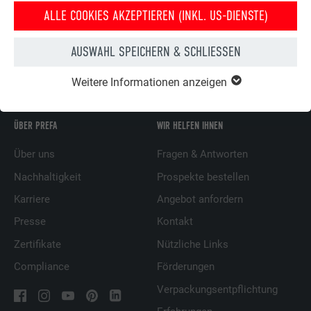
ALLE COOKIES AKZEPTIEREN (INKL. US-DIENSTE)
AUSWAHL SPEICHERN & SCHLIESSEN
ZURÜCK
WEITER
Weitere Informationen anzeigen
ÜBER PREFA
WIR HELFEN IHNEN
Über uns
Fragen & Antworten
Nachhaltigkeit
Prospekte bestellen
Karriere
Angebot anfordern
Presse
Kontakt
Zertifikate
Nützliche Links
Compliance
Förderungen
Verpackungsentpflichtung