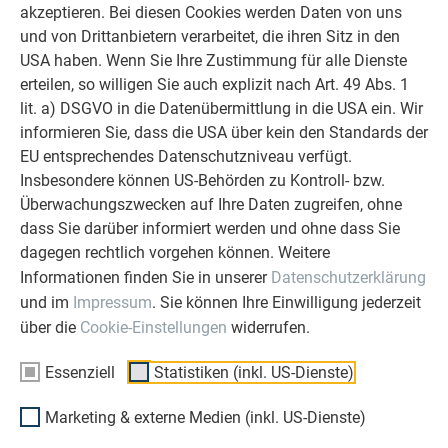
akzeptieren. Bei diesen Cookies werden Daten von uns
und von Drittanbietern verarbeitet, die ihren Sitz in den
USA haben. Wenn Sie Ihre Zustimmung für alle Dienste
erteilen, so willigen Sie auch explizit nach Art. 49 Abs. 1
lit. a) DSGVO in die Datenübermittlung in die USA ein. Wir
informieren Sie, dass die USA über kein den Standards der
EU entsprechendes Datenschutzniveau verfügt.
Insbesondere können US-Behörden zu Kontroll- bzw.
Überwachungszwecken auf Ihre Daten zugreifen, ohne
dass Sie darüber informiert werden und ohne dass Sie
dagegen rechtlich vorgehen können. Weitere
Informationen finden Sie in unserer
Datenschutzerklärung
Nageltasche
rechte
Fassadenzange
mit 2 Fächern
Idealschere
45°
und im
Impressum
. Sie können Ihre Einwilligung jederzeit
Eisenhammer
Durchlaufschere
Falzöffnerzange
über die
Cookie-Einstellungen
widerrufen.
250-300 g
Farbschnur
Schaleisen
Essenziell
Statistiken (inkl. US-Dienste)
Holzhammer
Beißzange
eventuell
Deckzange
Fassadenzange
Knieschützer
Marketing & externe Medien (inkl. US-Dienste)
linke
gerade
Idealschere