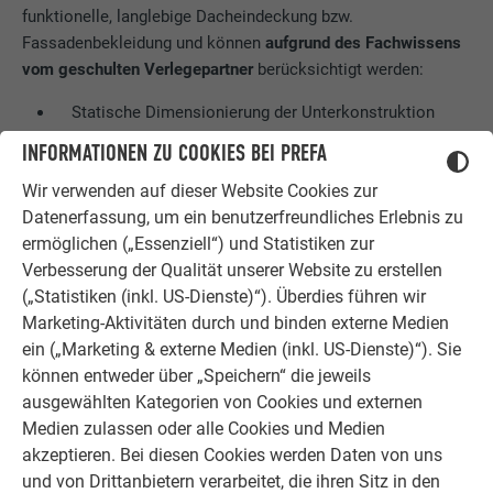
funktionelle, langlebige Dacheindeckung bzw.
Fassadenbekleidung und können
aufgrund des Fachwissens
vom geschulten Verlegepartner
berücksichtigt werden:
Statische Dimensionierung der Unterkonstruktion
Dimensionierung von Befestigung und Schneeschutz
INFORMATIONEN ZU COOKIES BEI PREFA
unter Berücksichtigung der normativen Wind- und
Wir verwenden auf dieser Website Cookies zur
Schneebelastungen
Datenerfassung, um ein benutzerfreundliches Erlebnis zu
Dimensionierung und Ausführung der normativ
ermöglichen („Essenziell“) und Statistiken zur
geforderten Hinterlüftungsquerschnitte sowie Zu- und
Verbesserung der Qualität unserer Website zu erstellen
Abluftquerschnitte
(„Statistiken (inkl. US-Dienste)“). Überdies führen wir
Berücksichtigung etwaiger Brandschutzanforderungen
Marketing-Aktivitäten durch und binden externe Medien
Auswahl und Ausführung des richtigen Unterdaches
ein („Marketing & externe Medien (inkl. US-Dienste)“). Sie
Fachgerechte Ausführung von Anschlüssen,
können entweder über „Speichern“ die jeweils
Einfassungen, Fenstern, …
ausgewählten Kategorien von Cookies und externen
Prüfen der Dachneigung in Hinblick auf die
Medien zulassen oder alle Cookies und Medien
Mindestdachneigung des gewünschten Produktes
akzeptieren. Bei diesen Cookies werden Daten von uns
Berücksichtigung der Sicherheitsvorschriften für
und von Drittanbietern verarbeitet, die ihren Sitz in den
Arbeiten am Dach und an der Fassade