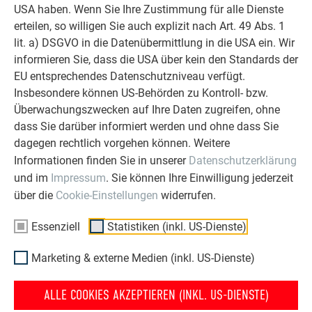
USA haben. Wenn Sie Ihre Zustimmung für alle Dienste
Berücksichtigung regionaler Besonderheiten und
erteilen, so willigen Sie auch explizit nach Art. 49 Abs. 1
Objektgegebenheiten
lit. a) DSGVO in die Datenübermittlung in die USA ein. Wir
u. v. m.
informieren Sie, dass die USA über kein den Standards der
Die Marke PREFA steht seit über 70 Jahren
EU entsprechendes Datenschutzniveau verfügt.
für
Beständigkeit, Langlebigkeit und Sicherheit
– selbst bei
Insbesondere können US-Behörden zu Kontroll- bzw.
extremsten Wetterbedingungen.
Die Verlegung durch einen
Überwachungszwecken auf Ihre Daten zugreifen, ohne
PREFA Partnerbetrieb ist eine wichtige Basis für diesen
dass Sie darüber informiert werden und ohne dass Sie
Anspruch
.
dagegen rechtlich vorgehen können. Weitere
Informationen finden Sie in unserer
Datenschutzerklärung
Wer also ein
starkes Dach oder eine widerstandsfähige
und im
Impressum
. Sie können Ihre Einwilligung jederzeit
Fassade mit 40 Jahren Garantie
haben möchte, wendet sich
über die
Cookie-Einstellungen
widerrufen.
an unsere PREFA Verlegepartner.
Essenziell
Statistiken (inkl. US-Dienste)
JETZT UNVERBINDLICHES ANGEBOT ANFORDERN
Marketing & externe Medien (inkl. US-Dienste)
ZURÜCK ZUR ÜBERSICHT
ALLE COOKIES AKZEPTIEREN (INKL. US-DIENSTE)