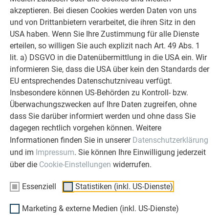
Wie ist die PREFA Fassade aufgebaut?
die Hinterlüftung aufsteigt und sozusagen abtransportiert
akzeptieren. Bei diesen Cookies werden Daten von uns
Gestaltungselement zur Verschönerung Ihres Zuhauses. Sie
wird. Im Winter entsteht durch diese Konstruktion ein
und von Drittanbietern verarbeitet, die ihren Sitz in den
ist nicht nur schön anzusehen, sondern bietet Ihrem Zuhause
Wärmeschutz, da der Wärmeübergangswiderstand im
Alle PREFA Aluminium Fassadensysteme werden als
USA haben. Wenn Sie Ihre Zustimmung für alle Dienste
auch Schutz vor Wind und Wetter. Außerdem bewahrt die
Hinterlüftungsraum erhöht wird. Diese Temperaturpufferung
vorgehängte und hinterlüftete Fassade (VHF)
ausgeführt.
erteilen, so willigen Sie auch explizit nach Art. 49 Abs. 1
widerstandsfähige PREFA Aluminiumverkleidung die
in der Hinterlüftungsebene ermöglicht über alle Jahreszeiten
Dabei handelt es sich um ein jahrhundertealtes und
lit. a) DSGVO in die Datenübermittlung in die USA ein. Wir
TECHNISCHE INFORMATIONEN DER WANDRAUTE
dahinterliegenden Schichten (Tragwerk, Dämmung und
hinweg ein angenehmes Raumklima.
bewährtes System, welches sich durch den speziellen
informieren Sie, dass die USA über kein den Standards der
Unterkonstruktion) vor Witterungseinflüssen. Da Ihre PREFA
44 × 44
Aufbau positiv auf das Raumklima auswirkt. Zwischen
EU entsprechendes Datenschutzniveau verfügt.
Fassade besonders witterungsbeständig ist, können Sie sich
Mauerwerk und PREFA Fassade kann die Luft zirkulieren,
Insbesondere können US-Behörden zu Kontroll- bzw.
über Jahrzehnte hinweg an ihrem schönen Erscheinungsbild
dadurch wird anfallende Feuchtigkeit hinter der
Überwachungszwecken auf Ihre Daten zugreifen, ohne
erfreuen. Zu beachten ist, dass PREFA Fassadenprodukte
Metallfassade abtransportiert.
dass Sie darüber informiert werden und ohne dass Sie
nicht mit Sandwichpaneelen oder anderen Produkten mit
dagegen rechtlich vorgehen können. Weitere
integrierter Dämmung zu verwechseln sind, da diese
MATERIAL
MEHR ZU FASSADENSYSTEME
Informationen finden Sie in unserer
Datenschutzerklärung
ausschließlich auf die oben genannten Funktionen (Schutz
und optische Gestaltung) spezialisiert sind. Wenn auch Sie
und im
Impressum
. Sie können Ihre Einwilligung jederzeit
beschichtetes Aluminium, 0,7 mm stark, Coil-Coating-
gerne eine hochwertige PREFA Fassade aus Aluminium
über die
Cookie-Einstellungen
widerrufen.
Beschichtung
haben möchten, wird sich der geschulte Handwerkerbetrieb
Essenziell
Statistiken (inkl. US-Dienste)
neben der sichtbaren Verschönerung Ihres Zuhauses mit der
ABMESSUNGEN
PREFA Fassadenbekleidung auch um eine entsprechende
Marketing & externe Medien (inkl. US-Dienste)
Unterkonstruktion und, falls gewünscht, eine für Sie
437 × 437 mm in verlegter Fläche (5,25 Stk./m²)