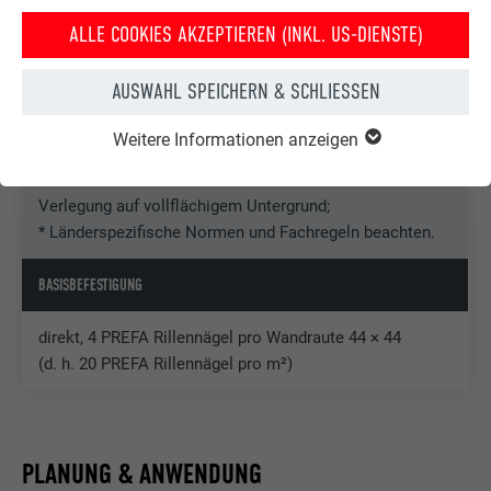
passende Dämmung kümmern.
ALLE COOKIES AKZEPTIEREN (INKL. US-DIENSTE)
GEWICHT
PARTNERBETRIEBE FINDEN
AUSWAHL SPEICHERN & SCHLIESSEN
ca. 2,6 kg/m²
Weitere Informationen anzeigen
UNTERKONSTRUKTION*
Verlegung auf vollflächigem Untergrund;
* Länderspezifische Normen und Fachregeln beachten.
BASISBEFESTIGUNG
direkt, 4 PREFA Rillennägel pro Wandraute 44 × 44
(d. h. 20 PREFA Rillennägel pro m²)
PLANUNG & ANWENDUNG