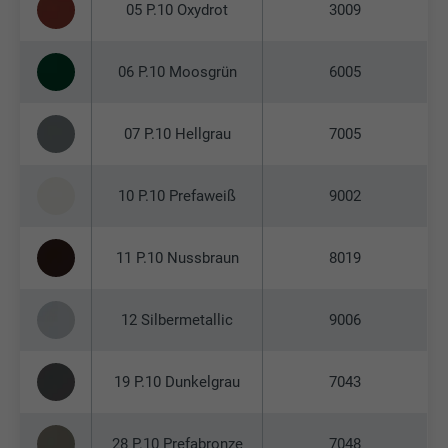
05 P.10 Oxydrot
3009
06 P.10 Moosgrün
6005
07 P.10 Hellgrau
7005
10 P.10 Prefaweiß
9002
11 P.10 Nussbraun
8019
12 Silbermetallic
9006
19 P.10 Dunkelgrau
7043
28 P.10 Prefabronze
7048