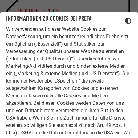
ZUFRIEDENE KUNDEN
ERFAHRUNGSBERICHTE
INFORMATIONEN ZU COOKIES BEI PREFA
Ob Bauherr, Sanierer, Verarbeiter oder
Wir verwenden auf dieser Website Cookies zur
Architekt - die Zufriedenheit all
Datenerfassung, um ein benutzerfreundliches Erlebnis zu
unserer Kunden liegt uns am Herzen.
ermöglichen („Essenziell“) und Statistiken zur
Deshalb versuchen wir als PREFA in
Verbesserung der Qualität unserer Website zu erstellen
allen Phasen Ihres Projektes als
(„Statistiken (inkl. US-Dienste)“). Überdies führen wir
starker Begleiter zur Seite zu stehen.
Marketing-Aktivitäten durch und binden externe Medien
Überzeugen Sie sich selbst!
ein („Marketing & externe Medien (inkl. US-Dienste)“). Sie
können entweder über „Speichern“ die jeweils
ausgewählten Kategorien von Cookies und externen
ERFAHRUNGSBERICHTE LESEN
Medien zulassen oder alle Cookies und Medien
akzeptieren. Bei diesen Cookies werden Daten von uns
und von Drittanbietern verarbeitet, die ihren Sitz in den
USA haben. Wenn Sie Ihre Zustimmung für alle Dienste
erteilen, so willigen Sie auch explizit nach Art. 49 Abs. 1
OBJEKTE VOR UND NACH DER SANIERUNG
lit. a) DSGVO in die Datenübermittlung in die USA ein. Wir