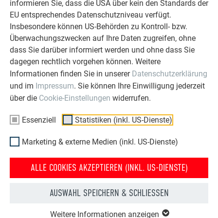
PREFA SANIERUNGSGALERIE
informieren Sie, dass die USA über kein den Standards der
EU entsprechendes Datenschutzniveau verfügt.
Insbesondere können US-Behörden zu Kontroll- bzw.
Überwachungszwecken auf Ihre Daten zugreifen, ohne
dass Sie darüber informiert werden und ohne dass Sie
dagegen rechtlich vorgehen können. Weitere
Informationen finden Sie in unserer
Datenschutzerklärung
und im
Impressum
. Sie können Ihre Einwilligung jederzeit
über die
Cookie-Einstellungen
widerrufen.
Essenziell
Statistiken (inkl. US-Dienste)
Marketing & externe Medien (inkl. US-Dienste)
ALLE COOKIES AKZEPTIEREN (INKL. US-DIENSTE)
HAUS NACH DER
HAUS VOR DER
DACHSANIERUNG MIT DER
DACHSANIERUNG MIT PREFA
PREFA DACHPLATTE
DACHPLATTE
AUSWAHL SPEICHERN & SCHLIESSEN
Dank des geringen Gewichts der PREFA Produkte wird das
Weitere Informationen anzeigen