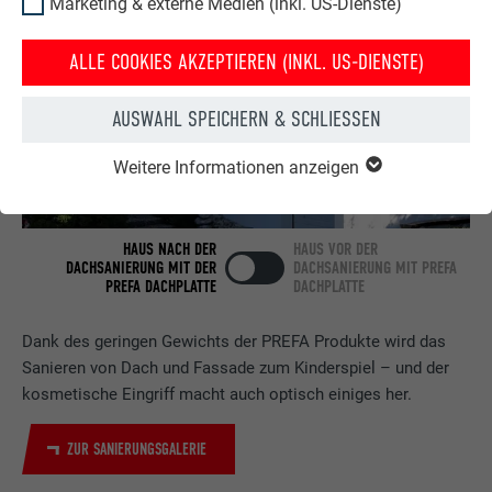
Marketing & externe Medien (inkl. US-Dienste)
ALLE COOKIES AKZEPTIEREN (INKL. US-DIENSTE)
AUSWAHL SPEICHERN & SCHLIESSEN
Weitere Informationen anzeigen
HAUS NACH DER
HAUS VOR DER
DACHSANIERUNG MIT DER
DACHSANIERUNG MIT PREFA
PREFA DACHPLATTE
DACHPLATTE
Dank des geringen Gewichts der PREFA Produkte wird das
Sanieren von Dach und Fassade zum Kinderspiel – und der
kosmetische Eingriff macht auch optisch einiges her.
ZUR SANIERUNGSGALERIE