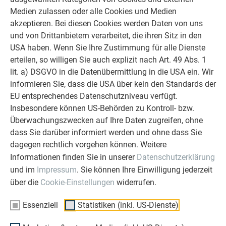
unserer Kunden liegt uns am Herzen.
Medien zulassen oder alle Cookies und Medien
Deshalb versuchen wir als PREFA in
akzeptieren. Bei diesen Cookies werden Daten von uns
allen Phasen Ihres Projektes als
und von Drittanbietern verarbeitet, die ihren Sitz in den
starker Begleiter zur Seite zu stehen.
USA haben. Wenn Sie Ihre Zustimmung für alle Dienste
Überzeugen Sie sich selbst!
erteilen, so willigen Sie auch explizit nach Art. 49 Abs. 1
lit. a) DSGVO in die Datenübermittlung in die USA ein. Wir
ERFAHRUNGSBERICHTE LESEN
informieren Sie, dass die USA über kein den Standards der
EU entsprechendes Datenschutzniveau verfügt.
Insbesondere können US-Behörden zu Kontroll- bzw.
Überwachungszwecken auf Ihre Daten zugreifen, ohne
dass Sie darüber informiert werden und ohne dass Sie
dagegen rechtlich vorgehen können. Weitere
OBJEKTE VOR UND NACH DER SANIERUNG
Informationen finden Sie in unserer
Datenschutzerklärung
PREFA SANIERUNGSGALERIE
und im
Impressum
. Sie können Ihre Einwilligung jederzeit
über die
Cookie-Einstellungen
widerrufen.
Essenziell
Statistiken (inkl. US-Dienste)