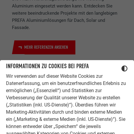
Aluminium eingesetzt werden kann. Entdecken Sie
weitere beeindruckende Projekte mit den langlebigen
PREFA Aluminiumlösungen für Dach, Solar und
Fassade.
MEHR REFERENZEN ANSEHEN
INFORMATIONEN ZU COOKIES BEI PREFA
Wir verwenden auf dieser Website Cookies zur
Datenerfassung, um ein benutzerfreundliches Erlebnis zu
ermöglichen („Essenziell“) und Statistiken zur
Verbesserung der Qualität unserer Website zu erstellen
(„Statistiken (inkl. US-Dienste)“). Überdies führen wir
ZUFRIEDENE KUNDEN
Marketing-Aktivitäten durch und binden externe Medien
ERFAHRUNGSBERICHTE
ein („Marketing & externe Medien (inkl. US-Dienste)“). Sie
Ob Bauherr, Sanierer, Verarbeiter oder
können entweder über „Speichern“ die jeweils
Architekt - die Zufriedenheit all
ausgewählten Kategorien von Cookies und externen