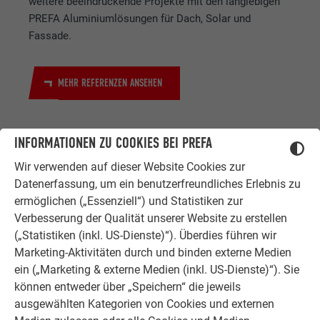
weitere beeindruckende Projekte mit den langlebigen
PREFA Aluminiumlösungen für Dach, Solar und
Fassade.
MEHR REFERENZEN ANSEHEN
INFORMATIONEN ZU COOKIES BEI PREFA
Wir verwenden auf dieser Website Cookies zur
Datenerfassung, um ein benutzerfreundliches Erlebnis zu
ermöglichen („Essenziell“) und Statistiken zur
Verbesserung der Qualität unserer Website zu erstellen
ZUFRIEDENE KUNDEN
(„Statistiken (inkl. US-Dienste)“). Überdies führen wir
ERFAHRUNGSBERICHTE
Marketing-Aktivitäten durch und binden externe Medien
Ob Bauherr, Sanierer, Verarbeiter oder
ein („Marketing & externe Medien (inkl. US-Dienste)“). Sie
Architekt - die Zufriedenheit all
können entweder über „Speichern“ die jeweils
unserer Kunden liegt uns am Herzen.
ausgewählten Kategorien von Cookies und externen
Deshalb versuchen wir als PREFA in