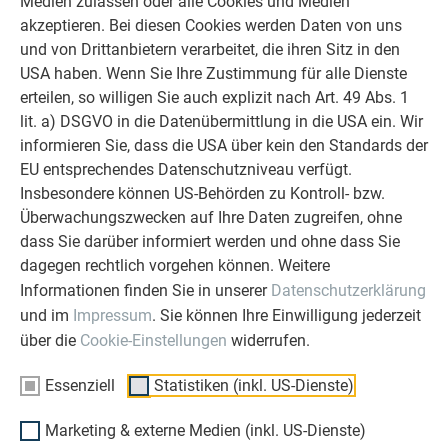
Medien zulassen oder alle Cookies und Medien
allen Phasen Ihres Projektes als
akzeptieren. Bei diesen Cookies werden Daten von uns
starker Begleiter zur Seite zu stehen.
und von Drittanbietern verarbeitet, die ihren Sitz in den
Überzeugen Sie sich selbst!
USA haben. Wenn Sie Ihre Zustimmung für alle Dienste
erteilen, so willigen Sie auch explizit nach Art. 49 Abs. 1
ERFAHRUNGSBERICHTE LESEN
lit. a) DSGVO in die Datenübermittlung in die USA ein. Wir
informieren Sie, dass die USA über kein den Standards der
EU entsprechendes Datenschutzniveau verfügt.
Insbesondere können US-Behörden zu Kontroll- bzw.
Überwachungszwecken auf Ihre Daten zugreifen, ohne
dass Sie darüber informiert werden und ohne dass Sie
OBJEKTE VOR UND NACH DER SANIERUNG
dagegen rechtlich vorgehen können. Weitere
PREFA SANIERUNGSGALERIE
Informationen finden Sie in unserer
Datenschutzerklärung
und im
Impressum
. Sie können Ihre Einwilligung jederzeit
über die
Cookie-Einstellungen
widerrufen.
Essenziell
Statistiken (inkl. US-Dienste)
Marketing & externe Medien (inkl. US-Dienste)