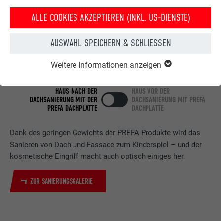
ALLE COOKIES AKZEPTIEREN (INKL. US-DIENSTE)
AUSWAHL SPEICHERN & SCHLIESSEN
Weitere Informationen anzeigen
HAUS NACH DER
HAUS VOR DER
DACHSANIERUNG MIT DER
DACHSANIERUNG MIT PREFA
PREFA DACHPLATTE
DACHPLATTE
Dank des geringen Gewichts der PREFA Produkte wird das
Sanieren von Dach und Fassade zum Kinderspiel – und der
kosmetische Eingriff macht auch optisch einiges her.
ZUR SANIERUNGSGALERIE