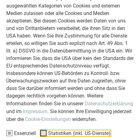
Ob Bauherr, Sanierer, Verarbeiter oder
ausgewählten Kategorien von Cookies und externen
Architekt - die Zufriedenheit all
Medien zulassen oder alle Cookies und Medien
unserer Kunden liegt uns am Herzen.
akzeptieren. Bei diesen Cookies werden Daten von uns
Deshalb versuchen wir als PREFA in
und von Drittanbietern verarbeitet, die ihren Sitz in den
allen Phasen Ihres Projektes als
USA haben. Wenn Sie Ihre Zustimmung für alle Dienste
starker Begleiter zur Seite zu stehen.
erteilen, so willigen Sie auch explizit nach Art. 49 Abs. 1
Überzeugen Sie sich selbst!
lit. a) DSGVO in die Datenübermittlung in die USA ein. Wir
informieren Sie, dass die USA über kein den Standards der
ERFAHRUNGSBERICHTE LESEN
EU entsprechendes Datenschutzniveau verfügt.
Insbesondere können US-Behörden zu Kontroll- bzw.
Überwachungszwecken auf Ihre Daten zugreifen, ohne
dass Sie darüber informiert werden und ohne dass Sie
dagegen rechtlich vorgehen können. Weitere
Informationen finden Sie in unserer
Datenschutzerklärung
OBJEKTE VOR UND NACH DER SANIERUNG
PREFA SANIERUNGSGALERIE
und im
Impressum
. Sie können Ihre Einwilligung jederzeit
über die
Cookie-Einstellungen
widerrufen.
Essenziell
Statistiken (inkl. US-Dienste)