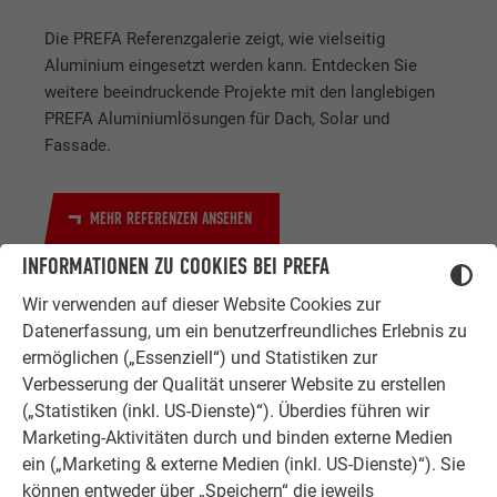
Die PREFA Referenzgalerie zeigt, wie vielseitig
Aluminium eingesetzt werden kann. Entdecken Sie
weitere beeindruckende Projekte mit den langlebigen
PREFA Aluminiumlösungen für Dach, Solar und
Fassade.
MEHR REFERENZEN ANSEHEN
INFORMATIONEN ZU COOKIES BEI PREFA
Wir verwenden auf dieser Website Cookies zur
Datenerfassung, um ein benutzerfreundliches Erlebnis zu
ermöglichen („Essenziell“) und Statistiken zur
Verbesserung der Qualität unserer Website zu erstellen
(„Statistiken (inkl. US-Dienste)“). Überdies führen wir
ZUFRIEDENE KUNDEN
Marketing-Aktivitäten durch und binden externe Medien
ERFAHRUNGSBERICHTE
ein („Marketing & externe Medien (inkl. US-Dienste)“). Sie
können entweder über „Speichern“ die jeweils