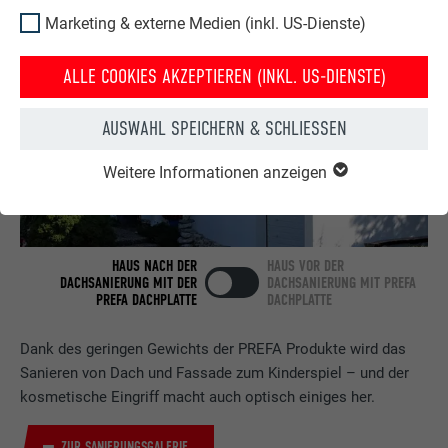
Marketing & externe Medien (inkl. US-Dienste)
ALLE COOKIES AKZEPTIEREN (INKL. US-DIENSTE)
AUSWAHL SPEICHERN & SCHLIESSEN
Weitere Informationen anzeigen
HAUS NACH DER
HAUS VOR DER
DACHSANIERUNG MIT DER
DACHSANIERUNG MIT PREFA
PREFA DACHPLATTE
DACHPLATTE
Dank des geringen Gewichts der PREFA Produkte wird das
Sanieren von Dach und Fassade zum Kinderspiel – und der
kosmetische Eingriff macht auch optisch einiges her.
ZUR SANIERUNGSGALERIE