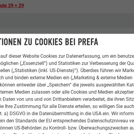
ute 29 × 29
nig.wührer architekten,
IONEN ZU COOKIES BEI PREFA
auf dieser Website Cookies zur Datenerfassung, um ein benutze
öglichen („Essenziell“) und Statistiken zur Verbesserung der Qua
ellen („Statistiken (inkl. US-Dienste)“). Überdies führen wir Mark
rch und binden externe Medien ein („Marketing & externe Medien (
e können entweder über „Speichern“ die jeweils ausgewählten Ka
ternen Medien zulassen oder alle Cookies und Medien akzeptier
, Öffentliche Gebäude & sonstige Einrichtungen
Daten von uns und von Drittanbietern verarbeitet, die ihren Sit
 Ihre Zustimmung für alle Dienste erteilen, so willigen Sie auch
lit. a) DSGVO in die Datenübermittlung in die USA ein. Wir inform
ein den Standards der EU entsprechendes Datenschutzniveau ve
können US-Behörden zu Kontroll- bzw. Überwachungszwecken au