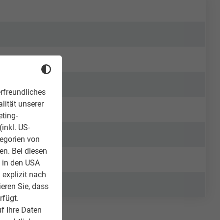
rfreundliches
lität unserer
eting-
inkl. US-
tegorien von
en. Bei diesen
z in den USA
 explizit nach
ieren Sie, dass
rfügt.
f Ihre Daten