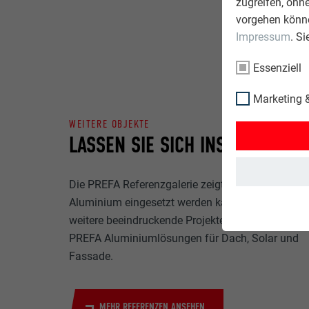
zugreifen, ohn
vorgehen könne
Impressum
. S
Essenziell
Marketing &
WEITERE OBJEKTE
LASSEN SIE SICH INSPIRIEREN
Die PREFA Referenzgalerie zeigt, wie vielseitig
Aluminium eingesetzt werden kann. Entdecken Si
weitere beeindruckende Projekte mit den langlebi
PREFA Aluminiumlösungen für Dach, Solar und
Fassade.
MEHR REFERENZEN ANSEHEN