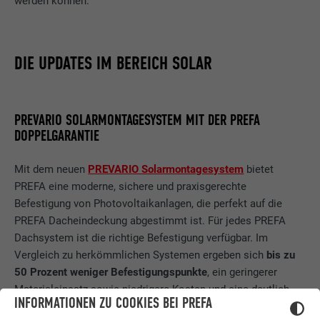
werden können.
DIE UPDATES IM BEREICH SOLAR
PREVARIO SOLARMONTAGESYSTEM MIT DER PREFA
DOPPELGARANTIE
Mit dem neuen
PREVARIO Solarmontagesystem
bietet
PREFA eine moderne, sichere und praxisgerechte
Befestigung von Photovoltaikanlagen, die perfekt auf die
PREFA Dacheindeckung abgestimmt ist. Für jedes PREFA
Dachsystem ist die richtige Befestigung verfügbar. Im
Vergleich zu herkömmlichen Systemen ergeben sich
bis zu
50 Prozent weniger Befestigungspunkte
, ein geringerer
Materialeinsatz sowie niedrigere Kosten und eine deutlich
INFORMATIONEN ZU COOKIES BEI PREFA
kürzere Montagezeit für die Unterkonstruktion. Dazu kommt