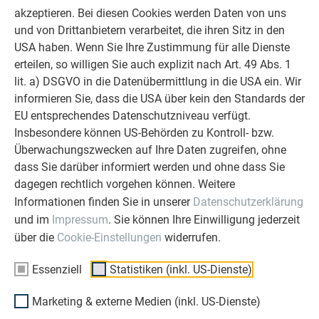
allen Phasen Ihres Projektes als
akzeptieren. Bei diesen Cookies werden Daten von uns
starker Begleiter zur Seite zu stehen.
und von Drittanbietern verarbeitet, die ihren Sitz in den
Überzeugen Sie sich selbst!
USA haben. Wenn Sie Ihre Zustimmung für alle Dienste
erteilen, so willigen Sie auch explizit nach Art. 49 Abs. 1
ERFAHRUNGSBERICHTE LESEN
lit. a) DSGVO in die Datenübermittlung in die USA ein. Wir
informieren Sie, dass die USA über kein den Standards der
EU entsprechendes Datenschutzniveau verfügt.
Insbesondere können US-Behörden zu Kontroll- bzw.
Überwachungszwecken auf Ihre Daten zugreifen, ohne
dass Sie darüber informiert werden und ohne dass Sie
OBJEKTE VOR UND NACH DER SANIERUNG
PREFA SANIERUNGSGALERIE
dagegen rechtlich vorgehen können. Weitere
Informationen finden Sie in unserer
Datenschutzerklärung
und im
Impressum
. Sie können Ihre Einwilligung jederzeit
über die
Cookie-Einstellungen
widerrufen.
Essenziell
Statistiken (inkl. US-Dienste)
Marketing & externe Medien (inkl. US-Dienste)