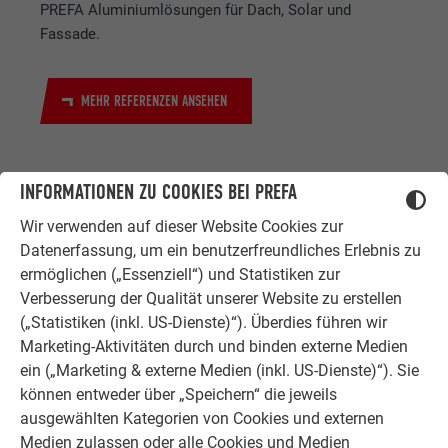
PREFA Aluminiumlösungen für Dach, Solar und
Fassade.
MEHR REFERENZEN ANSEHEN
INFORMATIONEN ZU COOKIES BEI PREFA
Wir verwenden auf dieser Website Cookies zur
Datenerfassung, um ein benutzerfreundliches Erlebnis zu
ermöglichen („Essenziell“) und Statistiken zur
ZUFRIEDENE KUNDEN
Verbesserung der Qualität unserer Website zu erstellen
ERFAHRUNGSBERICHTE
(„Statistiken (inkl. US-Dienste)“). Überdies führen wir
Marketing-Aktivitäten durch und binden externe Medien
Ob Bauherr, Sanierer, Verarbeiter oder
ein („Marketing & externe Medien (inkl. US-Dienste)“). Sie
Architekt - die Zufriedenheit all
können entweder über „Speichern“ die jeweils
unserer Kunden liegt uns am Herzen.
ausgewählten Kategorien von Cookies und externen
Deshalb versuchen wir als PREFA in
Medien zulassen oder alle Cookies und Medien