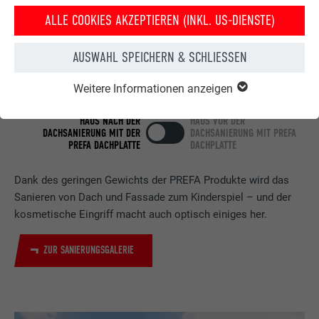
ALLE COOKIES AKZEPTIEREN (INKL. US-DIENSTE)
AUSWAHL SPEICHERN & SCHLIESSEN
Weitere Informationen anzeigen
HAUS NACH DER
HAUS VOR DER
DACHSANIERUNG MIT DER
DACHSANIERUNG MIT PREFA
PREFA DACHPLATTE
DACHPLATTE
Dank des geringen Gewichts der PREFA Produkte wird das
Sanieren von Dach und Fassade zum Kinderspiel – und der
kosmetische Eingriff macht auch optisch einiges her.
ZUR SANIERUNGSGALERIE