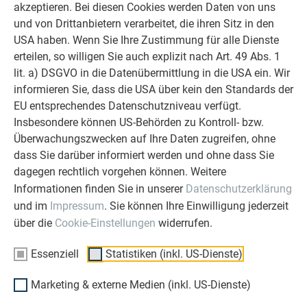
akzeptieren. Bei diesen Cookies werden Daten von uns
starker Begleiter zur Seite zu stehen.
und von Drittanbietern verarbeitet, die ihren Sitz in den
Überzeugen Sie sich selbst!
USA haben. Wenn Sie Ihre Zustimmung für alle Dienste
erteilen, so willigen Sie auch explizit nach Art. 49 Abs. 1
ERFAHRUNGSBERICHTE LESEN
lit. a) DSGVO in die Datenübermittlung in die USA ein. Wir
informieren Sie, dass die USA über kein den Standards der
EU entsprechendes Datenschutzniveau verfügt.
Insbesondere können US-Behörden zu Kontroll- bzw.
Überwachungszwecken auf Ihre Daten zugreifen, ohne
OBJEKTE VOR UND NACH DER SANIERUNG
dass Sie darüber informiert werden und ohne dass Sie
PREFA SANIERUNGSGALERIE
dagegen rechtlich vorgehen können. Weitere
Informationen finden Sie in unserer
Datenschutzerklärung
und im
Impressum
. Sie können Ihre Einwilligung jederzeit
über die
Cookie-Einstellungen
widerrufen.
Essenziell
Statistiken (inkl. US-Dienste)
Marketing & externe Medien (inkl. US-Dienste)