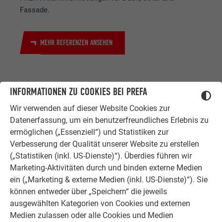
Fassade.
MEHR REFERENZEN ANSEHEN
INFORMATIONEN ZU COOKIES BEI PREFA
Wir verwenden auf dieser Website Cookies zur
Datenerfassung, um ein benutzerfreundliches Erlebnis zu
ermöglichen („Essenziell“) und Statistiken zur
ZUFRIEDENE KUNDEN
Verbesserung der Qualität unserer Website zu erstellen
ERFAHRUNGSBERICHTE
(„Statistiken (inkl. US-Dienste)“). Überdies führen wir
Marketing-Aktivitäten durch und binden externe Medien
Ob Bauherr, Sanierer, Verarbeiter oder
ein („Marketing & externe Medien (inkl. US-Dienste)“). Sie
Architekt - die Zufriedenheit all
können entweder über „Speichern“ die jeweils
unserer Kunden liegt uns am Herzen.
ausgewählten Kategorien von Cookies und externen
Deshalb versuchen wir als PREFA in
Medien zulassen oder alle Cookies und Medien
allen Phasen Ihres Projektes als