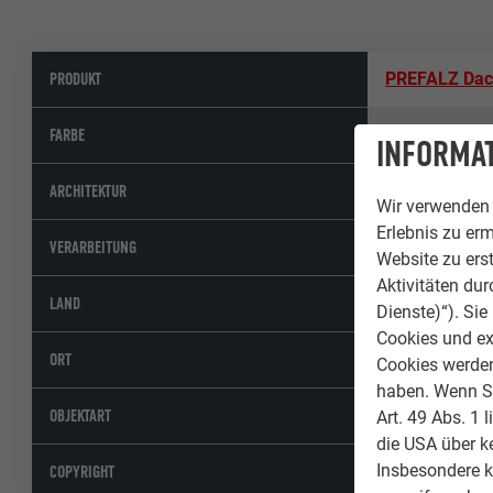
PRODUKT
PREFALZ Da
46 P.10 Patin
FARBE
INFORMAT
Cascade Gro
ARCHITEKTUR
Wir verwenden 
Erlebnis zu erm
Seabuild Ltd.
VERARBEITUNG
Website zu erst
Aktivitäten du
Irland
LAND
Dienste)“). Si
Cookies und ex
Palmersgate, 
ORT
Cookies werden 
haben. Wenn Sie
Öffentliche G
OBJEKTART
Art. 49 Abs. 1 
die USA über k
© Paul Moore
Insbesondere 
COPYRIGHT