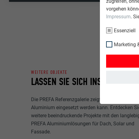
zugreifen, ohn
vorgehen könne
Impressum
. S
Essenziell
Marketing &
WEITERE OBJEKTE
LASSEN SIE SICH INSPIRIEREN
Die PREFA Referenzgalerie zeigt, wie vielseitig
Aluminium eingesetzt werden kann. Entdecken Si
weitere beeindruckende Projekte mit den langlebi
PREFA Aluminiumlösungen für Dach, Solar und
Fassade.