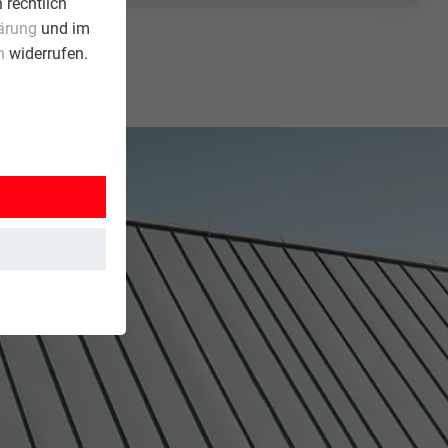
 rechtlich
ärung
und im
n
widerrufen.