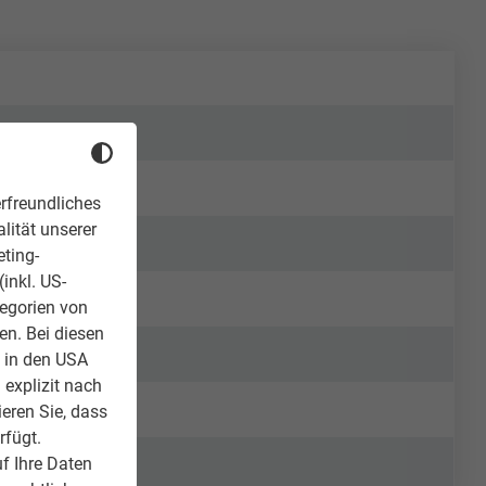
rfreundliches
lität unserer
eting-
inkl. US-
tegorien von
en. Bei diesen
z in den USA
 explizit nach
ieren Sie, dass
rfügt.
f Ihre Daten