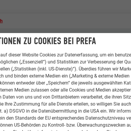
ch
a grün
IONEN ZU COOKIES BEI PREFA
up
auf dieser Website Cookies zur Datenerfassung, um ein benutze
öglichen („Essenziell“) und Statistiken zur Verbesserung der Qua
ellen („Statistiken (inkl. US-Dienste)“). Überdies führen wir Mark
rch und binden externe Medien ein („Marketing & externe Medien (
e können entweder über „Speichern“ die jeweils ausgewählten Ka
ternen Medien zulassen oder alle Cookies und Medien akzeptier
Dublin
Daten von uns und von Drittanbietern verarbeitet, die ihren Sit
 Ihre Zustimmung für alle Dienste erteilen, so willigen Sie auch
ebäude & sonstige Einrichtungen
lit. a) DSGVO in die Datenübermittlung in die USA ein. Wir inform
ein den Standards der EU entsprechendes Datenschutzniveau ve
 Photography
können US-Behörden zu Kontroll- bzw. Überwachungszwecken au