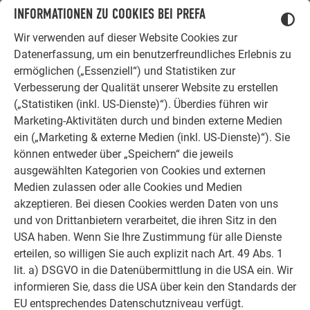
Ob Bauherr, Sanierer, Verarbeiter oder
INFORMATIONEN ZU COOKIES BEI PREFA
Architekt - die Zufriedenheit all
Wir verwenden auf dieser Website Cookies zur
unserer Kunden liegt uns am Herzen.
Datenerfassung, um ein benutzerfreundliches Erlebnis zu
Deshalb versuchen wir als PREFA in
ermöglichen („Essenziell“) und Statistiken zur
allen Phasen Ihres Projektes als
Verbesserung der Qualität unserer Website zu erstellen
starker Begleiter zur Seite zu stehen.
(„Statistiken (inkl. US-Dienste)“). Überdies führen wir
Überzeugen Sie sich selbst!
Marketing-Aktivitäten durch und binden externe Medien
ein („Marketing & externe Medien (inkl. US-Dienste)“). Sie
ERFAHRUNGSBERICHTE LESEN
können entweder über „Speichern“ die jeweils
ausgewählten Kategorien von Cookies und externen
Medien zulassen oder alle Cookies und Medien
akzeptieren. Bei diesen Cookies werden Daten von uns
und von Drittanbietern verarbeitet, die ihren Sitz in den
USA haben. Wenn Sie Ihre Zustimmung für alle Dienste
OBJEKTE VOR UND NACH DER SANIERUNG
PREFA SANIERUNGSGALERIE
erteilen, so willigen Sie auch explizit nach Art. 49 Abs. 1
lit. a) DSGVO in die Datenübermittlung in die USA ein. Wir
informieren Sie, dass die USA über kein den Standards der
EU entsprechendes Datenschutzniveau verfügt.