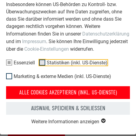
Insbesondere können US-Behörden zu Kontroll- bzw.
Überwachungszwecken auf Ihre Daten zugreifen, ohne
dass Sie darüber informiert werden und ohne dass Sie
dagegen rechtlich vorgehen können. Weitere
Informationen finden Sie in unserer
Datenschutzerklärung
und im
Impressum
. Sie können Ihre Einwilligung jederzeit
über die
Cookie-Einstellungen
widerrufen.
Essenziell
Statistiken (inkl. US-Dienste)
Marketing & externe Medien (inkl. US-Dienste)
HAUS NACH DER
HAUS VOR DER
DACHSANIERUNG MIT DER
DACHSANIERUNG MIT PREFA
ALLE COOKIES AKZEPTIEREN (INKL. US-DIENSTE)
PREFA DACHPLATTE
DACHPLATTE
AUSWAHL SPEICHERN & SCHLIESSEN
Dank des geringen Gewichts der PREFA Produkte wird das
Sanieren von Dach und Fassade zum Kinderspiel – und der
Weitere Informationen anzeigen
kosmetische Eingriff macht auch optisch einiges her.