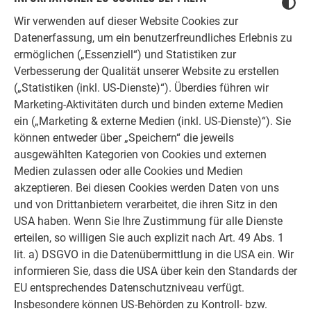
unserer Kunden liegt uns am Herzen.
Wir verwenden auf dieser Website Cookies zur
Deshalb versuchen wir als PREFA in
Datenerfassung, um ein benutzerfreundliches Erlebnis zu
allen Phasen Ihres Projektes als
ermöglichen („Essenziell“) und Statistiken zur
starker Begleiter zur Seite zu stehen.
Verbesserung der Qualität unserer Website zu erstellen
Überzeugen Sie sich selbst!
(„Statistiken (inkl. US-Dienste)“). Überdies führen wir
Marketing-Aktivitäten durch und binden externe Medien
ERFAHRUNGSBERICHTE LESEN
ein („Marketing & externe Medien (inkl. US-Dienste)“). Sie
können entweder über „Speichern“ die jeweils
ausgewählten Kategorien von Cookies und externen
Medien zulassen oder alle Cookies und Medien
akzeptieren. Bei diesen Cookies werden Daten von uns
und von Drittanbietern verarbeitet, die ihren Sitz in den
OBJEKTE VOR UND NACH DER SANIERUNG
PREFA SANIERUNGSGALERIE
USA haben. Wenn Sie Ihre Zustimmung für alle Dienste
erteilen, so willigen Sie auch explizit nach Art. 49 Abs. 1
lit. a) DSGVO in die Datenübermittlung in die USA ein. Wir
informieren Sie, dass die USA über kein den Standards der
EU entsprechendes Datenschutzniveau verfügt.
Insbesondere können US-Behörden zu Kontroll- bzw.