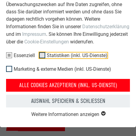
Überwachungszwecken auf Ihre Daten zugreifen, ohne
dass Sie darüber informiert werden und ohne dass Sie
dagegen rechtlich vorgehen können. Weitere
Informationen finden Sie in unserer
Datenschutzerklärung
und im
Impressum
. Sie können Ihre Einwilligung jederzeit
über die
Cookie-Einstellungen
widerrufen.
Essenziell
Statistiken (inkl. US-Dienste)
HAUS NACH DER
HAUS VOR DER
Marketing & externe Medien (inkl. US-Dienste)
DACHSANIERUNG MIT DER
DACHSANIERUNG MIT PREFA
PREFA DACHPLATTE
DACHPLATTE
ALLE COOKIES AKZEPTIEREN (INKL. US-DIENSTE)
Dank des geringen Gewichts der PREFA Produkte wird das
AUSWAHL SPEICHERN & SCHLIESSEN
Sanieren von Dach und Fassade zum Kinderspiel – und der
kosmetische Eingriff macht auch optisch einiges her.
Weitere Informationen anzeigen
ZUR SANIERUNGSGALERIE