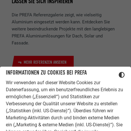
LASSEN SIE SICH INSPIRIEREN
Die PREFA Referenzgalerie zeigt, wie vielseitig
Aluminium eingesetzt werden kann. Entdecken Sie
weitere beeindruckende Projekte mit den langlebigen
PREFA Aluminiumlösungen für Dach, Solar und
Fassade.
MEHR REFERENZEN ANSEHEN
INFORMATIONEN ZU COOKIES BEI PREFA
Wir verwenden auf dieser Website Cookies zur
Datenerfassung, um ein benutzerfreundliches Erlebnis zu
ermöglichen („Essenziell“) und Statistiken zur
Verbesserung der Qualität unserer Website zu erstellen
(„Statistiken (inkl. US-Dienste)“). Überdies führen wir
Marketing-Aktivitäten durch und binden externe Medien
ZUFRIEDENE KUNDEN
ein („Marketing & externe Medien (inkl. US-Dienste)“). Sie
ERFAHRUNGSBERICHTE