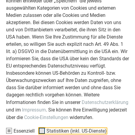
können entweder über „Speichern“ die jeweils
Ob Bauherr, Sanierer, Verarbeiter oder
ausgewählten Kategorien von Cookies und externen
Architekt - die Zufriedenheit all
Medien zulassen oder alle Cookies und Medien
unserer Kunden liegt uns am Herzen.
akzeptieren. Bei diesen Cookies werden Daten von uns
Deshalb versuchen wir als PREFA in
und von Drittanbietern verarbeitet, die ihren Sitz in den
allen Phasen Ihres Projektes als
USA haben. Wenn Sie Ihre Zustimmung für alle Dienste
starker Begleiter zur Seite zu stehen.
erteilen, so willigen Sie auch explizit nach Art. 49 Abs. 1
Überzeugen Sie sich selbst!
lit. a) DSGVO in die Datenübermittlung in die USA ein. Wir
informieren Sie, dass die USA über kein den Standards der
ERFAHRUNGSBERICHTE LESEN
EU entsprechendes Datenschutzniveau verfügt.
Insbesondere können US-Behörden zu Kontroll- bzw.
Überwachungszwecken auf Ihre Daten zugreifen, ohne
dass Sie darüber informiert werden und ohne dass Sie
dagegen rechtlich vorgehen können. Weitere
Informationen finden Sie in unserer
Datenschutzerklärung
OBJEKTE VOR UND NACH DER SANIERUNG
und im
Impressum
. Sie können Ihre Einwilligung jederzeit
PREFA SANIERUNGSGALERIE
über die
Cookie-Einstellungen
widerrufen.
Essenziell
Statistiken (inkl. US-Dienste)