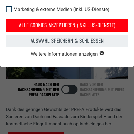
Marketing & externe Medien (inkl. US-Dienste)
ALLE COOKIES AKZEPTIEREN (INKL. US-DIENSTE)
AUSWAHL SPEICHERN & SCHLIESSEN
Weitere Informationen anzeigen
HAUS NACH DER
HAUS VOR DER
DACHSANIERUNG MIT DER
DACHSANIERUNG MIT PREFA
PREFA DACHPLATTE
DACHPLATTE
Dank des geringen Gewichts der PREFA Produkte wird das
Sanieren von Dach und Fassade zum Kinderspiel – und der
kosmetische Eingriff macht auch optisch einiges her.