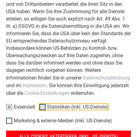
und von Drittanbietern verarbeitet, die ihren Sitz in den
USA haben. Wenn Sie Ihre Zustimmung für alle Dienste
ERFAHRUNGSBERICHTE LESEN
erteilen, so willigen Sie auch explizit nach Art. 49 Abs. 1
lit. a) DSGVO in die Datenübermittlung in die USA ein. Wir
informieren Sie, dass die USA über kein den Standards der
EU entsprechendes Datenschutzniveau verfügt.
Insbesondere können US-Behörden zu Kontroll- bzw.
OBJEKTE VOR UND NACH DER SANIERUNG
Überwachungszwecken auf Ihre Daten zugreifen, ohne
PREFA SANIERUNGSGALERIE
dass Sie darüber informiert werden und ohne dass Sie
dagegen rechtlich vorgehen können. Weitere
Informationen finden Sie in unserer
Datenschutzerklärung
und im
Impressum
. Sie können Ihre Einwilligung jederzeit
über die
Cookie-Einstellungen
widerrufen.
Essenziell
Statistiken (inkl. US-Dienste)
Marketing & externe Medien (inkl. US-Dienste)
ALLE COOKIES AKZEPTIEREN (INKL. US-DIENSTE)