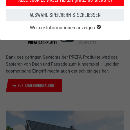
AUSWAHL SPEICHERN & SCHLIESSEN
Weitere Informationen anzeigen
HAUS NACH DER
HAUS VOR DER
DACHSANIERUNG MIT DER
DACHSANIERUNG MIT PREFA
PREFA DACHPLATTE
DACHPLATTE
Dank des geringen Gewichts der PREFA Produkte wird das
Sanieren von Dach und Fassade zum Kinderspiel – und der
kosmetische Eingriff macht auch optisch einiges her.
ZUR SANIERUNGSGALERIE