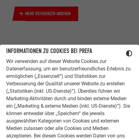
MEHR REFERENZEN ANSEHEN
INFORMATIONEN ZU COOKIES BEI PREFA
Wir verwenden auf dieser Website Cookies zur
Datenerfassung, um ein benutzerfreundliches Erlebnis zu
ZUFRIEDENE KUNDEN
ermöglichen („Essenziell“) und Statistiken zur
ERFAHRUNGSBERICHTE
Verbesserung der Qualität unserer Website zu erstellen
(„Statistiken (inkl. US-Dienste)“). Überdies führen wir
Ob Bauherr, Sanierer, Verarbeiter oder
Marketing-Aktivitäten durch und binden externe Medien
Architekt - die Zufriedenheit all
ein („Marketing & externe Medien (inkl. US-Dienste)“). Sie
unserer Kunden liegt uns am Herzen.
können entweder über „Speichern“ die jeweils
Deshalb versuchen wir als PREFA in
ausgewählten Kategorien von Cookies und externen
allen Phasen Ihres Projektes als
Medien zulassen oder alle Cookies und Medien
starker Begleiter zur Seite zu stehen.
akzeptieren. Bei diesen Cookies werden Daten von uns
Überzeugen Sie sich selbst!