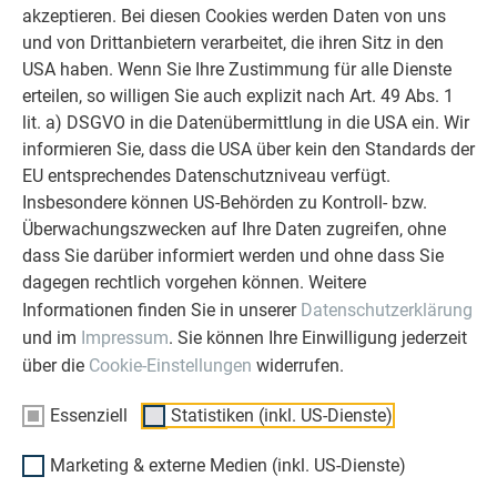
akzeptieren. Bei diesen Cookies werden Daten von uns
starker Begleiter zur Seite zu stehen.
und von Drittanbietern verarbeitet, die ihren Sitz in den
Überzeugen Sie sich selbst!
USA haben. Wenn Sie Ihre Zustimmung für alle Dienste
erteilen, so willigen Sie auch explizit nach Art. 49 Abs. 1
ERFAHRUNGSBERICHTE LESEN
lit. a) DSGVO in die Datenübermittlung in die USA ein. Wir
informieren Sie, dass die USA über kein den Standards der
EU entsprechendes Datenschutzniveau verfügt.
Insbesondere können US-Behörden zu Kontroll- bzw.
Überwachungszwecken auf Ihre Daten zugreifen, ohne
dass Sie darüber informiert werden und ohne dass Sie
OBJEKTE VOR UND NACH DER SANIERUNG
PREFA SANIERUNGSGALERIE
dagegen rechtlich vorgehen können. Weitere
Informationen finden Sie in unserer
Datenschutzerklärung
und im
Impressum
. Sie können Ihre Einwilligung jederzeit
über die
Cookie-Einstellungen
widerrufen.
Essenziell
Statistiken (inkl. US-Dienste)
Marketing & externe Medien (inkl. US-Dienste)