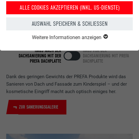
ALLE COOKIES AKZEPTIEREN (INKL. US-DIENSTE)
AUSWAHL SPEICHERN & SCHLIESSEN
Weitere Informationen anzeigen
HAUS NACH DER
HAUS VOR DER
DACHSANIERUNG MIT DER
DACHSANIERUNG MIT PREFA
PREFA DACHPLATTE
DACHPLATTE
Dank des geringen Gewichts der PREFA Produkte wird das
Sanieren von Dach und Fassade zum Kinderspiel – und der
kosmetische Eingriff macht auch optisch einiges her.
ZUR SANIERUNGSGALERIE