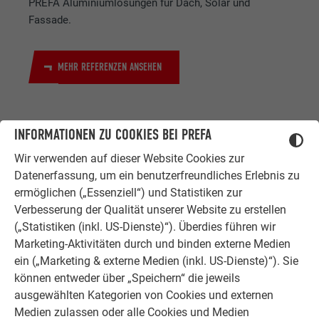
PREFA Aluminiumlösungen für Dach, Solar und
Fassade.
MEHR REFERENZEN ANSEHEN
INFORMATIONEN ZU COOKIES BEI PREFA
Wir verwenden auf dieser Website Cookies zur
Datenerfassung, um ein benutzerfreundliches Erlebnis zu
ermöglichen („Essenziell“) und Statistiken zur
ZUFRIEDENE KUNDEN
Verbesserung der Qualität unserer Website zu erstellen
ERFAHRUNGSBERICHTE
(„Statistiken (inkl. US-Dienste)“). Überdies führen wir
Marketing-Aktivitäten durch und binden externe Medien
Ob Bauherr, Sanierer, Verarbeiter oder
ein („Marketing & externe Medien (inkl. US-Dienste)“). Sie
Architekt - die Zufriedenheit all
können entweder über „Speichern“ die jeweils
unserer Kunden liegt uns am Herzen.
ausgewählten Kategorien von Cookies und externen
Deshalb versuchen wir als PREFA in
Medien zulassen oder alle Cookies und Medien
allen Phasen Ihres Projektes als