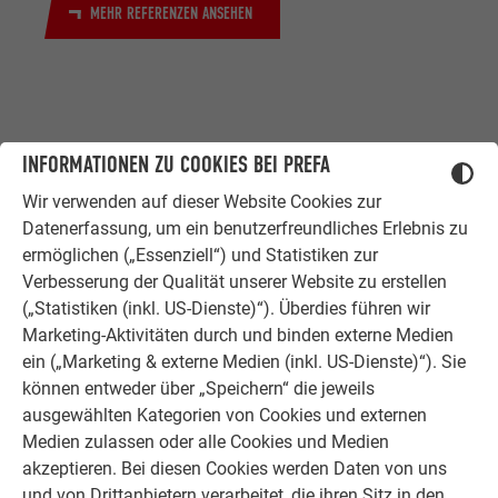
MEHR REFERENZEN ANSEHEN
INFORMATIONEN ZU COOKIES BEI PREFA
Wir verwenden auf dieser Website Cookies zur
Datenerfassung, um ein benutzerfreundliches Erlebnis zu
ZUFRIEDENE KUNDEN
ermöglichen („Essenziell“) und Statistiken zur
ERFAHRUNGSBERICHTE
Verbesserung der Qualität unserer Website zu erstellen
Ob Bauherr, Sanierer, Verarbeiter oder
(„Statistiken (inkl. US-Dienste)“). Überdies führen wir
Architekt - die Zufriedenheit all
Marketing-Aktivitäten durch und binden externe Medien
unserer Kunden liegt uns am Herzen.
ein („Marketing & externe Medien (inkl. US-Dienste)“). Sie
Deshalb versuchen wir als PREFA in
können entweder über „Speichern“ die jeweils
allen Phasen Ihres Projektes als
ausgewählten Kategorien von Cookies und externen
starker Begleiter zur Seite zu stehen.
Medien zulassen oder alle Cookies und Medien
Überzeugen Sie sich selbst!
akzeptieren. Bei diesen Cookies werden Daten von uns
und von Drittanbietern verarbeitet, die ihren Sitz in den