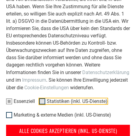
ERFAHRUNGSBERICHTE LESEN
USA haben. Wenn Sie Ihre Zustimmung für alle Dienste
erteilen, so willigen Sie auch explizit nach Art. 49 Abs. 1
lit. a) DSGVO in die Datenübermittlung in die USA ein. Wir
informieren Sie, dass die USA über kein den Standards der
EU entsprechendes Datenschutzniveau verfügt.
Insbesondere können US-Behörden zu Kontroll- bzw.
OBJEKTE VOR UND NACH DER SANIERUNG
Überwachungszwecken auf Ihre Daten zugreifen, ohne
PREFA SANIERUNGSGALERIE
dass Sie darüber informiert werden und ohne dass Sie
dagegen rechtlich vorgehen können. Weitere
Informationen finden Sie in unserer
Datenschutzerklärung
und im
Impressum
. Sie können Ihre Einwilligung jederzeit
über die
Cookie-Einstellungen
widerrufen.
Essenziell
Statistiken (inkl. US-Dienste)
Marketing & externe Medien (inkl. US-Dienste)
ALLE COOKIES AKZEPTIEREN (INKL. US-DIENSTE)