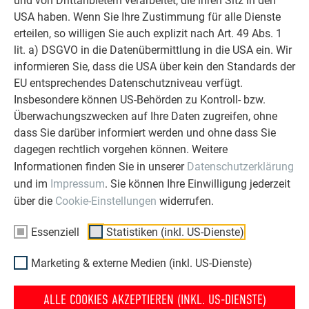
und von Drittanbietern verarbeitet, die ihren Sitz in den
ERFAHRUNGSBERICHTE LESEN
USA haben. Wenn Sie Ihre Zustimmung für alle Dienste
erteilen, so willigen Sie auch explizit nach Art. 49 Abs. 1
lit. a) DSGVO in die Datenübermittlung in die USA ein. Wir
informieren Sie, dass die USA über kein den Standards der
EU entsprechendes Datenschutzniveau verfügt.
Insbesondere können US-Behörden zu Kontroll- bzw.
OBJEKTE VOR UND NACH DER SANIERUNG
Überwachungszwecken auf Ihre Daten zugreifen, ohne
PREFA SANIERUNGSGALERIE
dass Sie darüber informiert werden und ohne dass Sie
dagegen rechtlich vorgehen können. Weitere
Informationen finden Sie in unserer
Datenschutzerklärung
und im
Impressum
. Sie können Ihre Einwilligung jederzeit
über die
Cookie-Einstellungen
widerrufen.
Essenziell
Statistiken (inkl. US-Dienste)
Marketing & externe Medien (inkl. US-Dienste)
ALLE COOKIES AKZEPTIEREN (INKL. US-DIENSTE)