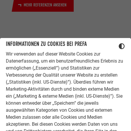
MEHR REFERENZEN ANSEHEN
INFORMATIONEN ZU COOKIES BEI PREFA
Wir verwenden auf dieser Website Cookies zur
Datenerfassung, um ein benutzerfreundliches Erlebnis zu
ZUFRIEDENE KUNDEN
ermöglichen („Essenziell“) und Statistiken zur
ERFAHRUNGSBERICHTE
Verbesserung der Qualität unserer Website zu erstellen
Ob Bauherr, Sanierer, Verarbeiter oder
(„Statistiken (inkl. US-Dienste)“). Überdies führen wir
Architekt - die Zufriedenheit all
Marketing-Aktivitäten durch und binden externe Medien
unserer Kunden liegt uns am Herzen.
ein („Marketing & externe Medien (inkl. US-Dienste)“). Sie
Deshalb versuchen wir als PREFA in
können entweder über „Speichern“ die jeweils
allen Phasen Ihres Projektes als
ausgewählten Kategorien von Cookies und externen
starker Begleiter zur Seite zu stehen.
Medien zulassen oder alle Cookies und Medien
Überzeugen Sie sich selbst!
akzeptieren. Bei diesen Cookies werden Daten von uns