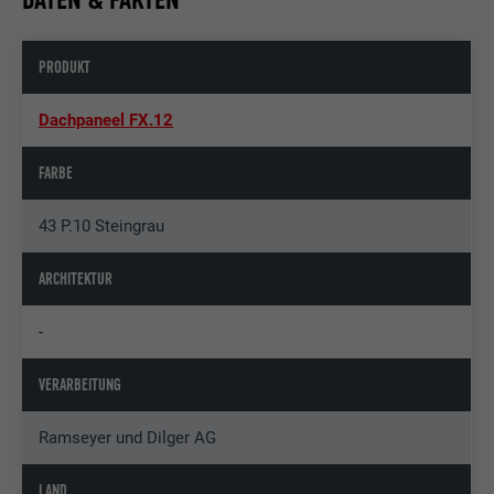
PRODUKT
Dachpaneel FX.12
FARBE
43 P.10 Steingrau
ARCHITEKTUR
-
VERARBEITUNG
Ramseyer und Dilger AG
LAND