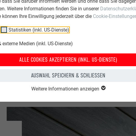
e dass Sie darüber informiert werden und ohne dass Sie dagegen
n. Weitere Informationen finden Sie in unserer
Datenschutzerkl
Österreich
ie können Ihre Einwilligung jederzeit über die
Cookie-Einstellunge
Statistiken (inkl. US-Dienste)
Umhausen
 externe Medien (inkl. US-Dienste)
Einfamilienhäuser
ALLE COOKIES AKZEPTIEREN (INKL. US-DIENSTE)
© PREFA | Croce & Wir
AUSWAHL SPEICHERN & SCHLIESSEN
Weitere Informationen anzeigen