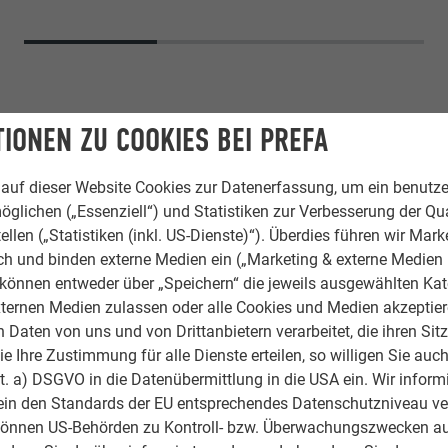
IONEN ZU COOKIES BEI PREFA
auf dieser Website Cookies zur Datenerfassung, um ein benutze
öglichen („Essenziell“) und Statistiken zur Verbesserung der Qua
ellen („Statistiken (inkl. US-Dienste)“). Überdies führen wir Mark
rch und binden externe Medien ein („Marketing & externe Medien (
e können entweder über „Speichern“ die jeweils ausgewählten Ka
Siding
ternen Medien zulassen oder alle Cookies und Medien akzeptier
Daten von uns und von Drittanbietern verarbeitet, die ihren Sit
38 walnuss braun
 Ihre Zustimmung für alle Dienste erteilen, so willigen Sie auch
lit. a) DSGVO in die Datenübermittlung in die USA ein. Wir inform
-
ein den Standards der EU entsprechendes Datenschutzniveau ve
können US-Behörden zu Kontroll- bzw. Überwachungszwecken au
Kammerlander KG