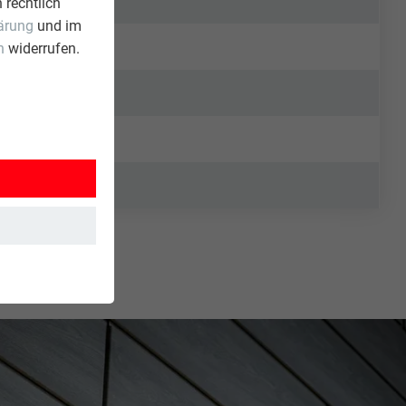
 rechtlich
ärung
und im
n
widerrufen.