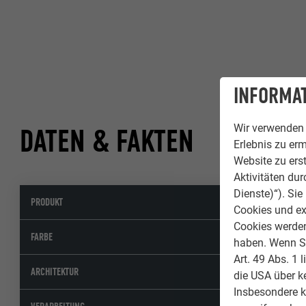
INFORMAT
Wir verwenden 
DATEN & FAKTEN
Erlebnis zu erm
Website zu erst
Aktivitäten du
Dienste)“). Si
PRODUKT
Cookies und ex
Cookies werden 
FARBE
haben. Wenn Sie
Art. 49 Abs. 1 
ARCHITEKTUR
die USA über k
Insbesondere 