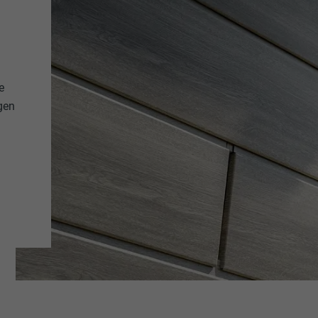
e
gen