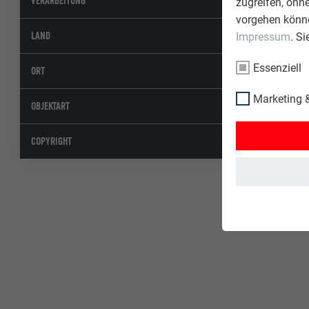
VERARBEITUNG
zugreifen, ohn
vorgehen könne
LAND
Impressum
. S
Essenziell
ORT
Marketing &
OBJEKTART
COPYRIGHT