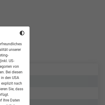
rfreundliches
lität unserer
eting-
inkl. US-
tegorien von
en. Bei diesen
z in den USA
 explizit nach
ieren Sie, dass
rfügt.
f Ihre Daten