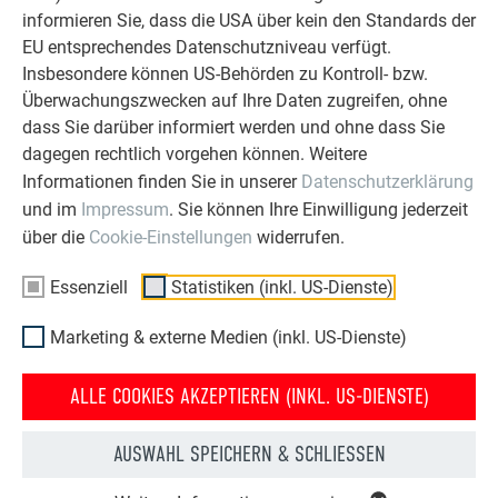
PREFA SANIERUNGSGALERIE
informieren Sie, dass die USA über kein den Standards der
EU entsprechendes Datenschutzniveau verfügt.
Insbesondere können US-Behörden zu Kontroll- bzw.
Überwachungszwecken auf Ihre Daten zugreifen, ohne
dass Sie darüber informiert werden und ohne dass Sie
dagegen rechtlich vorgehen können. Weitere
Informationen finden Sie in unserer
Datenschutzerklärung
und im
Impressum
. Sie können Ihre Einwilligung jederzeit
über die
Cookie-Einstellungen
widerrufen.
Essenziell
Statistiken (inkl. US-Dienste)
Marketing & externe Medien (inkl. US-Dienste)
ALLE COOKIES AKZEPTIEREN (INKL. US-DIENSTE)
HAUS NACH DER
HAUS VOR DER
DACHSANIERUNG MIT DER
DACHSANIERUNG MIT PREFA
AUSWAHL SPEICHERN & SCHLIESSEN
PREFA DACHPLATTE
DACHPLATTE