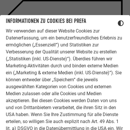
ZUFRIEDENE KUNDEN
INFORMATIONEN ZU COOKIES BEI PREFA
ERFAHRUNGSBERICHTE
Wir verwenden auf dieser Website Cookies zur
Ob Bauherr, Sanierer, Verarbeiter oder
Datenerfassung, um ein benutzerfreundliches Erlebnis zu
Architekt - die Zufriedenheit all
ermöglichen („Essenziell“) und Statistiken zur
unserer Kunden liegt uns am Herzen.
Verbesserung der Qualität unserer Website zu erstellen
Deshalb versuchen wir als PREFA in
(„Statistiken (inkl. US-Dienste)“). Überdies führen wir
allen Phasen Ihres Projektes als
Marketing-Aktivitäten durch und binden externe Medien
starker Begleiter zur Seite zu stehen.
ein („Marketing & externe Medien (inkl. US-Dienste)“). Sie
Überzeugen Sie sich selbst!
können entweder über „Speichern“ die jeweils
ausgewählten Kategorien von Cookies und externen
ERFAHRUNGSBERICHTE LESEN
Medien zulassen oder alle Cookies und Medien
akzeptieren. Bei diesen Cookies werden Daten von uns
und von Drittanbietern verarbeitet, die ihren Sitz in den
USA haben. Wenn Sie Ihre Zustimmung für alle Dienste
erteilen, so willigen Sie auch explizit nach Art. 49 Abs. 1
lit. a) DSGVO in die Datenübermittlung in die USA ein. Wir
OBJEKTE VOR UND NACH DER SANIERUNG