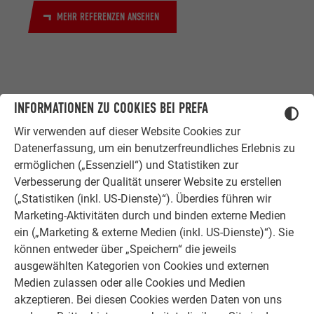
MEHR REFERENZEN ANSEHEN
INFORMATIONEN ZU COOKIES BEI PREFA
Wir verwenden auf dieser Website Cookies zur
Datenerfassung, um ein benutzerfreundliches Erlebnis zu
ZUFRIEDENE KUNDEN
ermöglichen („Essenziell“) und Statistiken zur
ERFAHRUNGSBERICHTE
Verbesserung der Qualität unserer Website zu erstellen
Ob Bauherr, Sanierer, Verarbeiter oder
(„Statistiken (inkl. US-Dienste)“). Überdies führen wir
Architekt - die Zufriedenheit all
Marketing-Aktivitäten durch und binden externe Medien
unserer Kunden liegt uns am Herzen.
ein („Marketing & externe Medien (inkl. US-Dienste)“). Sie
Deshalb versuchen wir als PREFA in
können entweder über „Speichern“ die jeweils
allen Phasen Ihres Projektes als
ausgewählten Kategorien von Cookies und externen
starker Begleiter zur Seite zu stehen.
Medien zulassen oder alle Cookies und Medien
Überzeugen Sie sich selbst!
akzeptieren. Bei diesen Cookies werden Daten von uns