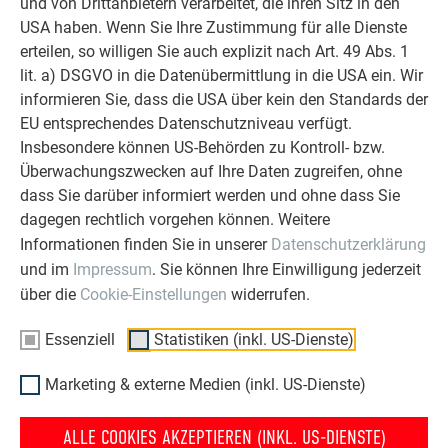
und von Drittanbietern verarbeitet, die ihren Sitz in den
ERFAHRUNGSBERICHTE LESEN
USA haben. Wenn Sie Ihre Zustimmung für alle Dienste
erteilen, so willigen Sie auch explizit nach Art. 49 Abs. 1
lit. a) DSGVO in die Datenübermittlung in die USA ein. Wir
informieren Sie, dass die USA über kein den Standards der
EU entsprechendes Datenschutzniveau verfügt.
Insbesondere können US-Behörden zu Kontroll- bzw.
OBJEKTE VOR UND NACH DER SANIERUNG
Überwachungszwecken auf Ihre Daten zugreifen, ohne
PREFA SANIERUNGSGALERIE
dass Sie darüber informiert werden und ohne dass Sie
dagegen rechtlich vorgehen können. Weitere
Informationen finden Sie in unserer
Datenschutzerklärung
und im
Impressum
. Sie können Ihre Einwilligung jederzeit
über die
Cookie-Einstellungen
widerrufen.
Essenziell
Statistiken (inkl. US-Dienste)
Marketing & externe Medien (inkl. US-Dienste)
ALLE COOKIES AKZEPTIEREN (INKL. US-DIENSTE)