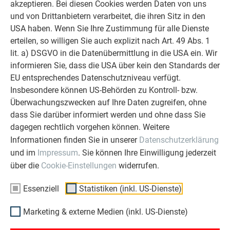
akzeptieren. Bei diesen Cookies werden Daten von uns
starker Begleiter zur Seite zu stehen.
und von Drittanbietern verarbeitet, die ihren Sitz in den
Überzeugen Sie sich selbst!
USA haben. Wenn Sie Ihre Zustimmung für alle Dienste
erteilen, so willigen Sie auch explizit nach Art. 49 Abs. 1
ERFAHRUNGSBERICHTE LESEN
lit. a) DSGVO in die Datenübermittlung in die USA ein. Wir
informieren Sie, dass die USA über kein den Standards der
EU entsprechendes Datenschutzniveau verfügt.
Insbesondere können US-Behörden zu Kontroll- bzw.
Überwachungszwecken auf Ihre Daten zugreifen, ohne
OBJEKTE VOR UND NACH DER SANIERUNG
dass Sie darüber informiert werden und ohne dass Sie
PREFA SANIERUNGSGALERIE
dagegen rechtlich vorgehen können. Weitere
Informationen finden Sie in unserer
Datenschutzerklärung
und im
Impressum
. Sie können Ihre Einwilligung jederzeit
über die
Cookie-Einstellungen
widerrufen.
Essenziell
Statistiken (inkl. US-Dienste)
Marketing & externe Medien (inkl. US-Dienste)