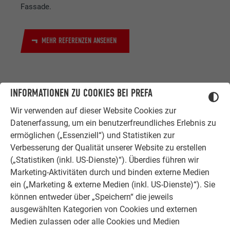
Fassade.
MEHR REFERENZEN ANSEHEN
INFORMATIONEN ZU COOKIES BEI PREFA
Wir verwenden auf dieser Website Cookies zur
Datenerfassung, um ein benutzerfreundliches Erlebnis zu
ermöglichen („Essenziell“) und Statistiken zur
ZUFRIEDENE KUNDEN
Verbesserung der Qualität unserer Website zu erstellen
ERFAHRUNGSBERICHTE
(„Statistiken (inkl. US-Dienste)“). Überdies führen wir
Marketing-Aktivitäten durch und binden externe Medien
Ob Bauherr, Sanierer, Verarbeiter oder
ein („Marketing & externe Medien (inkl. US-Dienste)“). Sie
Architekt - die Zufriedenheit all
können entweder über „Speichern“ die jeweils
unserer Kunden liegt uns am Herzen.
ausgewählten Kategorien von Cookies und externen
Deshalb versuchen wir als PREFA in
Medien zulassen oder alle Cookies und Medien
allen Phasen Ihres Projektes als