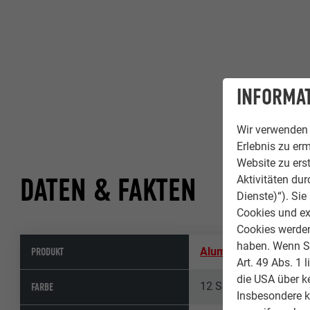
INFORMAT
Wir verwenden 
Erlebnis zu erm
Website zu erst
DATEN & FAKTEN
Aktivitäten du
Dienste)“). Si
Cookies und ex
Cookies werden 
haben. Wenn Sie
PRODUKT
Aluminium Verbundpl
Art. 49 Abs. 1 
die USA über k
12 Silbermetallic
FARBE
Insbesondere 