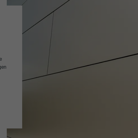
e
gen