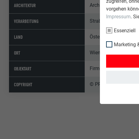
zugreifen, ohn
Architektur Concept, 
ARCHITEKTUR
vorgehen könne
Impressum
. S
Strabag AG, Dir. AO, Me
VERARBEITUNG
Essenziell
Österreich
LAND
Marketing &
Wien
ORT
Firmengebäude, Öffent
OBJEKTART
© PREFA | Croce & Wir
COPYRIGHT