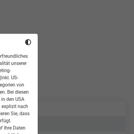
rfreundliches
lität unserer
eting-
inkl. US-
tegorien von
en. Bei diesen
z in den USA
 explizit nach
ieren Sie, dass
rfügt.
f Ihre Daten