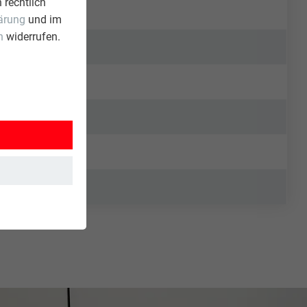
 rechtlich
ärung
und im
n
widerrufen.