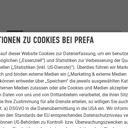
IONEN ZU COOKIES BEI PREFA
auf dieser Website Cookies zur Datenerfassung, um ein benutze
öglichen („Essenziell“) und Statistiken zur Verbesserung der Qua
ellen („Statistiken (inkl. US-Dienste)“). Überdies führen wir Mark
rch und binden externe Medien ein („Marketing & externe Medien (
e können entweder über „Speichern“ die jeweils ausgewählten Ka
ternen Medien zulassen oder alle Cookies und Medien akzeptier
Daten von uns und von Drittanbietern verarbeitet, die ihren Sit
 Ihre Zustimmung für alle Dienste erteilen, so willigen Sie auch
atte
lit. a) DSGVO in die Datenübermittlung in die USA ein. Wir inform
ein den Standards der EU entsprechendes Datenschutzniveau ve
können US-Behörden zu Kontroll- bzw. Überwachungszwecken au