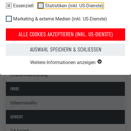
schwierig umzusetzen. Aber wir waren mit viel Leidenschaft
Essenziell
Statistiken (inkl. US-Dienste)
dabei, und es ist etwas sehr Außergewöhnliches entstanden.“
Marketing & externe Medien (inkl. US-Dienste)
ALLE COOKIES AKZEPTIEREN (INKL. US-DIENSTE)
PRODUKTBOX PREFA DACHSCHINDEL
AUSWAHL SPEICHERN & SCHLIESSEN
MATERIAL
Weitere Informationen anzeigen
Aluminium, 0,7 mm stark, Zweischicht-
Einbrennlackierung
FARBE
Silbermetallic
GEWICHT