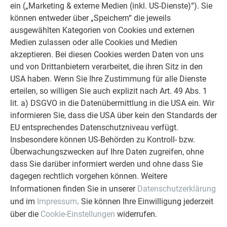
„Wir mussten vorab viele Berechnungen anstellen, damit sich
ein („Marketing & externe Medien (inkl. US-Dienste)“). Sie
jede Stelle und alle vier Gebäudeseiten aufeinander
können entweder über „Speichern“ die jeweils
ausrichten. Da die Seiten abgerundet sind, musste alles
ausgewählten Kategorien von Cookies und externen
genau zusammenpassen, damit letztendlich ein
Medien zulassen oder alle Cookies und Medien
harmonisches Ganzes entsteht“, erklärt Ronan Lelièvre,
akzeptieren. Bei diesen Cookies werden Daten von uns
Hauptverantwortlicher des Unternehmens Raimond. Um die
und von Drittanbietern verarbeitet, die ihren Sitz in den
vier Kuppeln an den „Gebäudeecken“ zu realisieren, wurde
USA haben. Wenn Sie Ihre Zustimmung für alle Dienste
jede einzelne Schindel millimetergenau kalkuliert und
erteilen, so willigen Sie auch explizit nach Art. 49 Abs. 1
zugeschnitten. Ganze 42 Reihen wurden so in der Werkstatt
lit. a) DSGVO in die Datenübermittlung in die USA ein. Wir
vorbereitet, und jedes Teilstück bekam eine Nummer. Auf der
informieren Sie, dass die USA über kein den Standards der
Baustelle wurden die
EU entsprechendes Datenschutzniveau verfügt.
Dach- und Wandschindeln
Insbesondere können US-Behörden zu Kontroll- bzw.
dann laut Plan verlegt. Für die abgerundeten Teile wurden
Überwachungszwecken auf Ihre Daten zugreifen, ohne
kleinere Formate verwendet, sodass alle Formen realisierbar
dass Sie darüber informiert werden und ohne dass Sie
waren. „Bemerkenswert ist, dass sich das Dach perfekt an
dagegen rechtlich vorgehen können. Weitere
der Fassade ausrichtet, es gibt keine Übergänge oder
Informationen finden Sie in unserer
Datenschutzerklärung
Spalten. Die Winkel sind ebenfalls abgerundet, sodass sich
und im
Impressum
. Sie können Ihre Einwilligung jederzeit
eine doppelte Krümmung an allen vier Ecken ergibt“,
über die
Cookie-Einstellungen
widerrufen.
unterstreicht Lelièvre. „Das Projekt war wirklich sehr