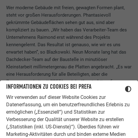
Wer moderne Gebäude mit freien, gewagten Formen plant,
steht vor großen Herausforderungen. Phantasievoll
gekrümmte Gebäudeflächen sehen gut aus, sind aber
kompliziert zu bauen. „Wir haben das Verarbeiter-Team des
Unternehmens Raimond erst während des Projekts
kennengelernt. Das Resultat ist genauso, wie wir es uns
erwartet haben“, so Blazkowski. Neun Monate lang hat das
Dachdecker-Team auf der Baustelle in minutiöser
Kleinstarbeit millimetergenau die Platten angebracht. „Es war
eine Herausforderung für alle Beteiligten, aber die
Zusammenarbeit mit PREFA und der Konstruktionsfirma war
INFORMATIONEN ZU COOKIES BEI PREFA
sehr gut. Um eine perfekte Passform zu erreichen, war
Millimeterarbeit gefragt.“
Wir verwenden auf dieser Website Cookies zur
Datenerfassung, um ein benutzerfreundliches Erlebnis zu
ermöglichen („Essenziell“) und Statistiken zur
Verbesserung der Qualität unserer Website zu erstellen
EIN HARMONISCHES GANZES
(„Statistiken (inkl. US-Dienste)“). Überdies führen wir
Marketing-Aktivitäten durch und binden externe Medien