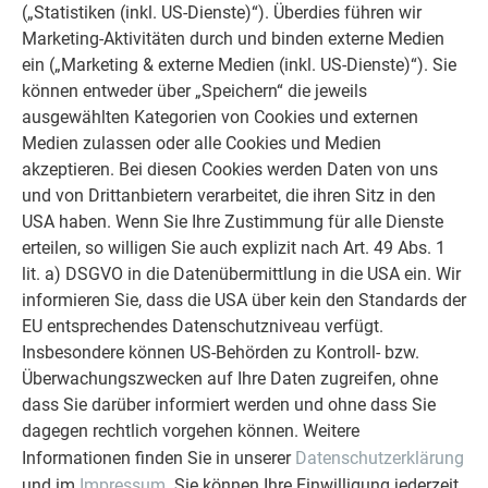
PRODUKTBOX PREFA ALUMINIUM
(„Statistiken (inkl. US-Dienste)“). Überdies führen wir
VERBANDPLATTE
Marketing-Aktivitäten durch und binden externe Medien
ein („Marketing & externe Medien (inkl. US-Dienste)“). Sie
können entweder über „Speichern“ die jeweils
MATERIAL:
ausgewählten Kategorien von Cookies und externen
Medien zulassen oder alle Cookies und Medien
Aluminium mit LDPE-Polyethylen-Kern, mit Schutzfolie
akzeptieren. Bei diesen Cookies werden Daten von uns
und von Drittanbietern verarbeitet, die ihren Sitz in den
GRÖSSE
USA haben. Wenn Sie Ihre Zustimmung für alle Dienste
erteilen, so willigen Sie auch explizit nach Art. 49 Abs. 1
4010 x 1500 x 4,0 mm (Sondergrößen möglich)
lit. a) DSGVO in die Datenübermittlung in die USA ein. Wir
informieren Sie, dass die USA über kein den Standards der
GEWICHT
EU entsprechendes Datenschutzniveau verfügt.
Insbesondere können US-Behörden zu Kontroll- bzw.
2
5,5 kg/m
Überwachungszwecken auf Ihre Daten zugreifen, ohne
dass Sie darüber informiert werden und ohne dass Sie
BESCHICHTUNG
dagegen rechtlich vorgehen können. Weitere
Informationen finden Sie in unserer
Datenschutzerklärung
hochwertige Zweischicht-Einbrennlackierung,
und im
Impressum
. Sie können Ihre Einwilligung jederzeit