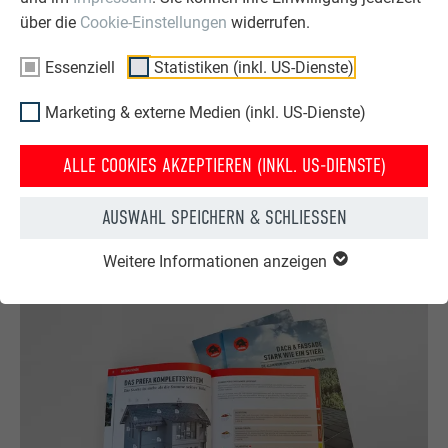
Vorderseite Duragloss 500
über die
Cookie-Einstellungen
widerrufen.
VERLEGUNG
Essenziell
Statistiken (inkl. US-Dienste)
auf Alu- oder Holz-Unterkonstruktion geschraubt,
Marketing & externe Medien (inkl. US-Dienste)
genietet oder geklebt
ALLE COOKIES AKZEPTIEREN (INKL. US-DIENSTE)
SONDERAUSFÜHRUNGEN
AUSWAHL SPEICHERN & SCHLIESSEN
FR (fireresistent) und XL (Sondergrößen)
Weitere Informationen anzeigen