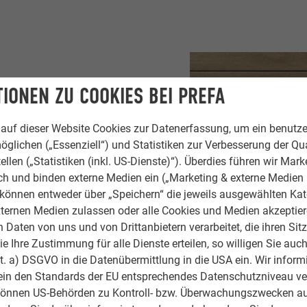
IONEN ZU COOKIES BEI PREFA
auf dieser Website Cookies zur Datenerfassung, um ein benutze
TREICHEN,
öglichen („Essenziell“) und Statistiken zur Verbesserung der Qua
ellen („Statistiken (inkl. US-Dienste)“). Überdies führen wir Mark
rch und binden externe Medien ein („Marketing & externe Medien (
e können entweder über „Speichern“ die jeweils ausgewählten Ka
ternen Medien zulassen oder alle Cookies und Medien akzeptier
wendet, denn sie
Daten von uns und von Drittanbietern verarbeitet, die ihren Sit
ss nicht Holz sein.
 Ihre Zustimmung für alle Dienste erteilen, so willigen Sie auch
elt, um die qualitativen
lit. a) DSGVO in die Datenübermittlung in die USA ein. Wir inform
r Holzfassade zu
ein den Standards der EU entsprechendes Datenschutzniveau ve
n man sich lästiges
können US-Behörden zu Kontroll- bzw. Überwachungszwecken au
beständig, langlebig