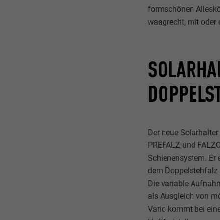
formschönen Alleskö
waagrecht, mit oder
SOLARHAL
DOPPELS
Der neue Solarhalte
PREFALZ und FALZON
Schienensystem. Er e
dem Doppelstehfalz 
Die variable Aufnahm
als Ausgleich von m
Vario kommt bei eine