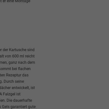
t er eine Montage
r der Kartusche sind
lt von 600 ml reicht
lumen, ganz nach dem
 kommt bei flachen
lten Rezeptur das
g. Durch seine
ächer entwickelt, ist
 Falzgel ist
en. Die dauerhafte
 Gels garantiert gute