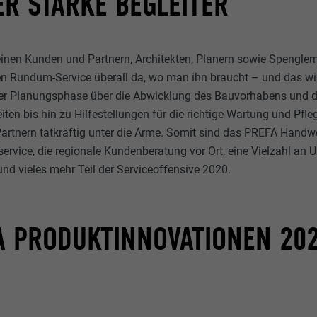
ER STARKE BEGLEITER
einen Kunden und Partnern, Architekten, Planern sowie Spengle
hen Rundum-Service überall da, wo man ihn braucht – und das wi
der Planungsphase über die Abwicklung des Bauvorhabens und d
ten bis hin zu Hilfestellungen für die richtige Wartung und Pfle
rtnern tatkräftig unter die Arme. Somit sind das PREFA Handwe
ervice, die regionale Kundenberatung vor Ort, eine Vielzahl an 
und vieles mehr Teil der Serviceoffensive 2020.
A PRODUKTINNOVATIONEN 202