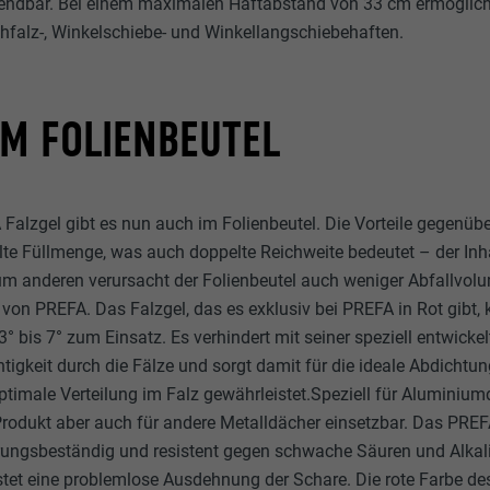
wendbar. Bei einem maximalen Haftabstand von 33 cm ermöglich
hfalz-, Winkelschiebe- und Winkellangschiebehaften.
IM FOLIENBEUTEL
alzgel gibt es nun auch im Folienbeutel. Die Vorteile gegenübe
te Füllmenge, was auch doppelte Reichweite bedeutet – der Inha
Zum anderen verursacht der Folienbeutel auch weniger Abfallvo
von PREFA. Das Falzgel, das es exklusiv bei PREFA in Rot gibt,
 bis 7° zum Einsatz. Es verhindert mit seiner speziell entwicke
tigkeit durch die Fälze und sorgt damit für die ideale Abdichtun
ptimale Verteilung im Falz gewährleistet.Speziell für Aluminiumd
odukt aber auch für andere Metalldächer einsetzbar. Das PREFA
erungsbeständig und resistent gegen schwache Säuren und Alkali
istet eine problemlose Ausdehnung der Schare. Die rote Farbe des