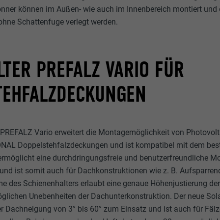
nner können im Außen- wie auch im Innenbereich montiert und 
 ohne Schattenfuge verlegt werden.
TER PREFALZ VARIO FÜR
TEHFALZDECKUNGEN
r PREFALZ Vario erweitert die Montagemöglichkeit von Photovol
AL Doppelstehfalzdeckungen und ist kompatibel mit dem be
rmöglicht eine durchdringungsfreie und benutzerfreundliche Mo
und ist somit auch für Dachkonstruktionen wie z. B. Aufsparr
e des Schienenhalters erlaubt eine genaue Höhenjustierung der
öglichen Unebenheiten der Dachunterkonstruktion. Der neue So
r Dachneigung von 3° bis 60° zum Einsatz und ist auch für Fälz