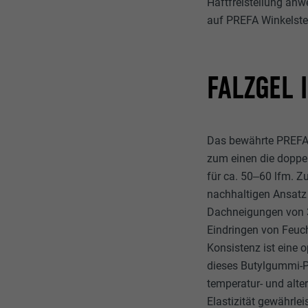
Haftfreistellung an
auf PREFA Winkelste
FALZGEL 
Das bewährte PREFA F
zum einen die doppel
für ca. 50‒60 lfm. 
nachhaltigen Ansatz 
Dachneigungen von 3°
Eindringen von Feuch
Konsistenz ist eine o
dieses Butylgummi-Pr
temperatur- und alt
Elastizität gewährle