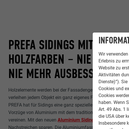
INFORMAT
PREFA SIDINGS MIT NEUEN
Wir verwenden 
HOLZFARBEN – NIE MEHR S
Erlebnis zu erm
Website zu erst
NIE MEHR AUSBESSERN
Aktivitäten du
Dienste)“). Si
Cookies und ex
Holzelemente werden bei der Fassadengestaltung gerne ver
Cookies werden 
verleihen jedem Objekt ein ganz eigenes Flair. Doch Holz mu
haben. Wenn Sie
PREFA hat für Sidings eine ganz spezielle Holzoptik entwick
Art. 49 Abs. 1 
Vorzüge von Aluminium mit dem traditionellen Design eine
die USA über k
vereinen. Mit den neuen
Aluminium Sidings in Holzoptik
kan
Insbesondere 
Nachstreichen sparen. Die Aluminiumfassade ist witterungs