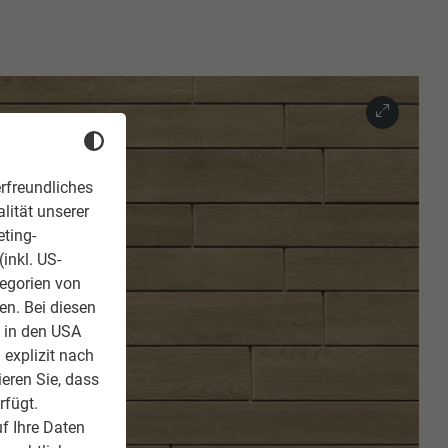
rfreundliches
lität unserer
eting-
inkl. US-
tegorien von
en. Bei diesen
z in den USA
 explizit nach
ieren Sie, dass
rfügt.
f Ihre Daten