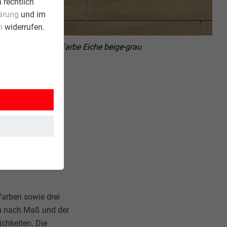
 rechtlich
ärung
und im
n
widerrufen.
A Sidings in der Farbe Eiche beige-grau
farben sowie drei
gen nach Maß und der
chkeiten. Die