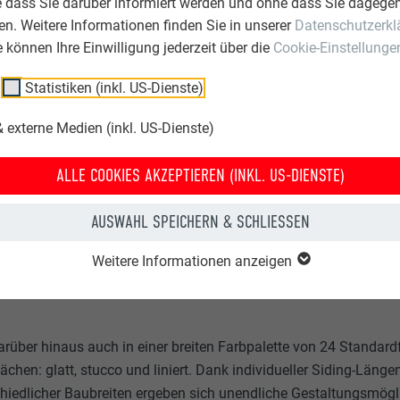
e dass Sie darüber informiert werden und ohne dass Sie dagegen
den neuen, warmen
n. Weitere Informationen finden Sie in unserer
Datenschutzerkl
natur“.
ie können Ihre Einwilligung jederzeit über die
Cookie-Einstellunge
PREF
Statistiken (inkl. US-Dienste)
 externe Medien (inkl. US-Dienste)
ALLE COOKIES AKZEPTIEREN (INKL. US-DIENSTE)
DINGS – DIE FORMSCHÖNEN
AUSWAHL SPEICHERN & SCHLIESSEN
Weitere Informationen anzeigen
NNER
arüber hinaus auch in einer breiten Farbpalette von 24 Standard
ächen: glatt, stucco und liniert. Dank individueller Siding-Län
iedlicher Baubreiten ergeben sich unendliche Gestaltungsmögli