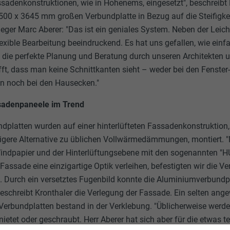
assadenkonstruktionen, wie in Hohenems, eingesetzt", beschreibt 
500 x 3645 mm großen Verbundplatte in Bezug auf die Steifigkei
eger Marc Aberer: "Das ist ein geniales System. Neben der Leicht
lexible Bearbeitung beeindruckend. Es hat uns gefallen, wie einf
 die perfekte Planung und Beratung durch unseren Architekten u
ft, dass man keine Schnittkanten sieht – weder bei den Fenster-
n noch bei den Hausecken."
sadenpaneele im Trend
platten wurden auf einer hinterlüfteten Fassadenkonstruktion,
igere Alternative zu üblichen Vollwärmedämmungen, montiert.
dpapier und der Hinterlüftungsebene mit den sogenannten "HU
Fassade eine einzigartige Optik verleihen, befestigten wir die V
. Durch ein versetztes Fugenbild konnte die Aluminiumverbundp
beschreibt Kronthaler die Verlegung der Fassade. Ein selten a
Verbundplatten bestand in der Verklebung. "Üblicherweise werde
etet oder geschraubt. Herr Aberer hat sich aber für die etwas t