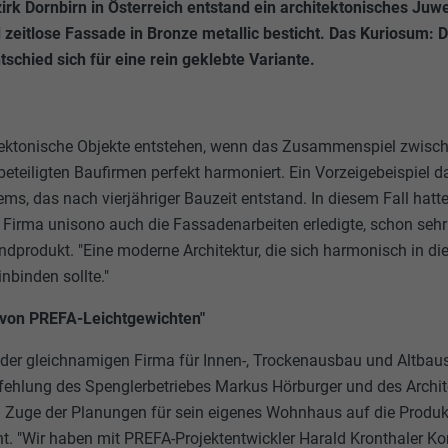
rk Dornbirn in Österreich entstand ein architektonisches Juwe
zeitlose Fassade in Bronze metallic besticht. Das Kuriosum: D
tschied sich für eine rein geklebte Variante.
ektonische Objekte entstehen, wenn das Zusammenspiel zwisch
eteiligten Baufirmen perfekt harmoniert. Ein Vorzeigebeispiel da
, das nach vierjähriger Bauzeit entstand. In diesem Fall hatt
er Firma unisono auch die Fassadenarbeiten erledigte, schon seh
dprodukt. "Eine moderne Architektur, die sich harmonisch in d
binden sollte."
 von PREFA-Leichtgewichten"
 der gleichnamigen Firma für Innen-, Trockenausbau und Altbau
hlung des Spenglerbetriebes Markus Hörburger und des Archit
im Zuge der Planungen für sein eigenes Wohnhaus auf die Produ
 "Wir haben mit PREFA-Projektentwickler Harald Kronthaler 