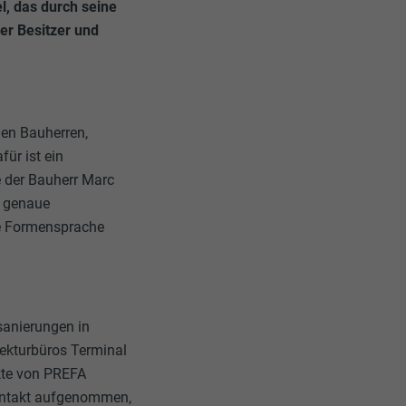
l, das durch seine
er Besitzer und
en Bauherren,
für ist ein
e der Bauherr Marc
r genaue
ie Formensprache
sanierungen in
ekturbüros Terminal
kte von PREFA
Kontakt aufgenommen,