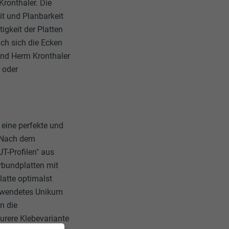
Kronthaler. Die
t und Planbarkeit
igkeit der Platten
ach sich die Ecken
nd Herrn Kronthaler
 oder
 eine perfekte und
 "Nach dem
T-Profilen" aus
erbundplatten mit
latte optimalst
ngewendetes Unikum
n die
eurere Klebevariante