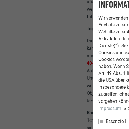
und somit die "unsic
INFORMAT
weitaus schönste, d
führt Kronthaler weit
Wir verwenden 
Erlebnis zu erm
Top-Seller am Dach
Website zu erst
Aktivitäten du
Die 250 Quadratmete
Dienste)“). Si
kam mit der klassisc
Cookies und ex
nur 2,3 kg/m2 zählt 
Cookies werden 
40-jährige Garantie
haben. Wenn Sie
Auffrieren – ab. Die
Art. 49 Abs. 1 
Unterkonstruktion mo
die USA über k
wurde von der Spengl
Insbesondere 
Objektes, das mit D
zugreifen, ohn
beschließt Harald Kr
vorgehen könne
Impressum
. S
Bauherren-Empfehl
"Ich habe mich bei d
Essenziell
sie einerseits optis