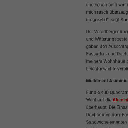
und schon bald war m
mich rasch überzeug
umgesetzt", sagt Abe
Der Vorarlberger übe
und Witterungsbestän
gaben den Ausschlag.
Fassaden- und Dachpa
meinem Wohnhaus ben
Leichtgewichte verblü
Multitalent Alumini
Für die 400 Quadratm
Wahl auf die
Alumin
überhaupt. Die Einsa
Dachbauten über Fas
Sandwichelementen a