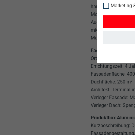
Marketing &
handelt. Gerade bei 
Montage wurde von zw
Auch die Biegung der
mich das Wichtigste
Marc Aberer, Innen-
Factbox Einfamilien
Ort: Hohenems, Vora
Errichtungszeit: 4 Ja
Fassadenfläche: 40
Dachfläche: 250 m² 
Architekt: Terminal i
Verleger Fassade: M
Verleger Dach: Spen
Produktbox Alumini
Kurzbeschreibung: D
Fassadengestaltung,