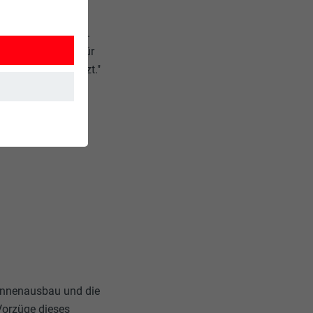
sie sind. Die
t so viel Personal.
twas Neues. Und für
ellungen umgesetzt."
 Innenausbau und die
Vorzüge dieses