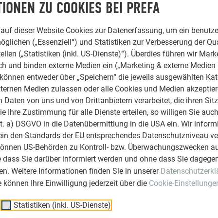
htbare" Befestigung – die immer mehr kommt – entschieden. Sie
IONEN ZU COOKIES BEI PREFA
a man weder Schrauben noch Nieten sieht. Das Endprodukt kann 
er aus.
auf dieser Website Cookies zur Datenerfassung, um ein benutze
öglichen („Essenziell“) und Statistiken zur Verbesserung der Qua
ellen („Statistiken (inkl. US-Dienste)“). Überdies führen wir Mark
rch und binden externe Medien ein („Marketing & externe Medien (
r große Dachfläche wurde ebenfalls mit einem PREFA-Produkt b
e können entweder über „Speichern“ die jeweils ausgewählten Ka
hen Dachplatte einer der Top-Seller unter den Kleinformaten. M
ternen Medien zulassen oder alle Cookies und Medien akzeptier
die Platte zu den
leichtesten aber auch stabilsten Dachmaterial
Daten von uns und von Drittanbietern verarbeitet, die ihren Sit
deckt mögliche Schäden durch natürliche Umwelteinflüsse – wie
 Ihre Zustimmung für alle Dienste erteilen, so willigen Sie auch
 Dachplatte bei dem Einfamilienhaus in Hohenems, die auf eine 
lit. a) DSGVO in die Datenübermittlung in die USA ein. Wir inform
ntiert wurde, mit der Farbe Anthrazit stucco durch seine anspr
ein den Standards der EU entsprechendes Datenschutzniveau ve
erei Markus Hörburger verlegt. "Wir sind stolz auf die perfekte
können US-Behörden zu Kontroll- bzw. Überwachungszwecken au
ach, Dachentwässerung und Fassade ein
PREFA-Komplettsyste
e dass Sie darüber informiert werden und ohne dass Sie dagegen
onthaler.
n. Weitere Informationen finden Sie in unserer
Datenschutzerkl
ie können Ihre Einwilligung jederzeit über die
Cookie-Einstellunge
ung:
er Wahl der
Dach-
und
Fassadenmaterialien
für PREFA-Produkte
Statistiken (inkl. US-Dienste)
ch sehr ansprechend sind und es sich andererseits um ein gut d