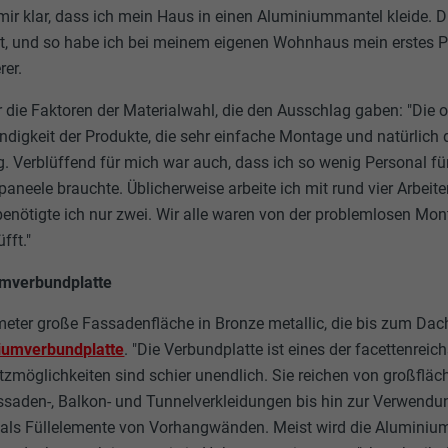
ir klar, dass ich mein Haus in einen Aluminiummantel kleide. D
t, und so habe ich bei meinem eigenen Wohnhaus mein erstes 
rer.
r die Faktoren der Materialwahl, die den Ausschlag gaben: "Die
digkeit der Produkte, die sehr einfache Montage und natürlich 
 Verblüffend für mich war auch, dass ich so wenig Personal für
neele brauchte. Üblicherweise arbeite ich mit rund vier Arbeiter
ötigte ich nur zwei. Wir alle waren von der problemlosen Mon
fft."
umverbundplatte
eter große Fassadenfläche in Bronze metallic, die bis zum Dachgi
iumverbundplatte
. "Die Verbundplatte ist eines der facettenrei
tzmöglichkeiten sind schier unendlich. Sie reichen von großflä
saden-, Balkon- und Tunnelverkleidungen bis hin zur Verwendu
ls Füllelemente von Vorhangwänden. Meist wird die Aluminium