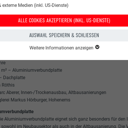
 externe Medien (inkl. US-Dienste)
der Verlegung der Fassadenplatten war beeindruckend, wie leicht 
ei meiner Arbeitern erledigt, üblicherweise braucht man doppel
ALLE COOKIES AKZEPTIEREN (INKL. US-DIENSTE)
 Ecken, wodurch man keine Schnittkanten sieht, war für mich e
: Die Optik und das Erscheinungsbild wurden nach meinen Vorst
AUSWAHL SPEICHERN & SCHLIESSEN
/Trockenausbau, Altbausanierungen
haus
Weitere Informationen anzeigen
rlberg
hre
0 m² – Aluminiumverbundplatte
– Dachplatte
n Röthis
arc Aberer, Innen-/Trockenausbau, Altbausanierungen
glerei Markus Hörburger, Hohenems
umverbundplatte
ie Aluminiumverbundplatte eignet sich ganz besonders für den
 sowohl im Neubausektor als auch in der Altbausanierung. Die 