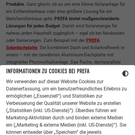
Produkte
. Ganz gleich, ob es um eine kleine Solaranlage für
ein Einfamilienhaus oder eine größere Lösung für ein
Mehrfamilienhaus geht,
PREFA bietet maßgeschneiderte
Lösungen für jedes Budget
. Damit wird Solarenergie für
nahezu jeden Haushalt zugänglich – egal ob bei Neubauten
oder Sanierungen. Zum Beispiel mit der
PREFA
Solardachplatte
. Sie kombiniert Dach und Solarkraftwerk in
einem – mit der bewährten Aluminium-Dachplatte mit
integrierter Photovoltaikanlage. Das flache, dachparallele
PREFALZ Solarmodul
fügt sich harmonisch in die
INFORMATIONEN ZU COOKIES BEI PREFA
Doppelstehfalzoptik ein. Durch die durchdringungsfreie
Wir verwenden auf dieser Website Cookies zur
Montage ist es perfekt für Neubauten oder Sanierungen
Datenerfassung, um ein benutzerfreundliches Erlebnis zu
geeignet. Das
Solarmontagesystem
ermöglicht eine
ermöglichen („Essenziell“) und Statistiken zur
effiziente und stabile Installation von Aufdachanlagen. Hierzu
Verbesserung der Qualität unserer Website zu erstellen
kommt Mitte des Jahres das verbesserte PREVARIO
(„Statistiken (inkl. US-Dienste)“). Überdies führen wir
Solarmontagesystem auf den Markt.
Weitere Informationen
Marketing-Aktivitäten durch und binden externe Medien
zu den
PREFA Solarprodukten und -services
finden Sie auf
ein („Marketing & externe Medien (inkl. US-Dienste)“). Sie
der Website unter
www.prefa.solar
. Bei Fragen steht der
können entweder über „Speichern“ die jeweils
PREFA Kundenservice gerne zur Verfügung.