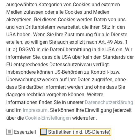
ausgewählten Kategorien von Cookies und externen
Medien zulassen oder alle Cookies und Medien
akzeptieren. Bei diesen Cookies werden Daten von uns
BEISPIELHAFTE PROJEKTE MIT PREFA SOLAR
und von Drittanbietern verarbeitet, die ihren Sitz in den
USA haben. Wenn Sie Ihre Zustimmung für alle Dienste
erteilen, so willigen Sie auch explizit nach Art. 49 Abs. 1
Anhand zahlreicher Projekte in Österreich wird deutlich, wie
lit. a) DSGVO in die Datenübermittlung in die USA ein. Wir
gut sich PREFA Solarlösungen in die Architektur integrieren
informieren Sie, dass die USA über kein den Standards der
lassen.
Diese Beispiele verdeutlichen, wie Solarenergie
EU entsprechendes Datenschutzniveau verfügt.
sowohl funktional als auch optisch ansprechend umgesetzt
Insbesondere können US-Behörden zu Kontroll- bzw.
werden kann.
Überwachungszwecken auf Ihre Daten zugreifen, ohne
dass Sie darüber informiert werden und ohne dass Sie
dagegen rechtlich vorgehen können. Weitere
Informationen finden Sie in unserer
Datenschutzerklärung
und im
Impressum
. Sie können Ihre Einwilligung jederzeit
über die
Cookie-Einstellungen
widerrufen.
Essenziell
Statistiken (inkl. US-Dienste)