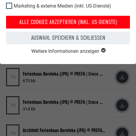
Unter diesem Link stehen Bilder zum Download bereit:
Marketing & externe Medien (inkl. US-Dienste)
https://brx522.saas.contentserv.com/admin/share/1064de9
a
ALLE COOKIES AKZEPTIEREN (INKL. US-DIENSTE)
AUSWAHL SPEICHERN & SCHLIESSEN
Weitere Informationen anzeigen
PRESSETEXT ZUM DOWNLOAD
Ferienhaus Boroteka (JPG) © PREFA | Croce & Wir
JPG
670 kb
Ferienhaus Boroteka (JPG) © PREFA | Croce & Wir
JPG
314 kb
Architekt Ferienhaus Boroteka (JPG) © PREFA | Croce & Wir
JPG