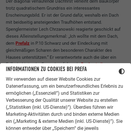
Der diagonal verlaufende Dachfirst verleiht dem Baukörper
trotz quadratischem Grundriss ein interessantes
Erscheinungsbild. Er ist der Grund dafür, weshalb ein Dach
mit beidseitig ansteigenden Traufhöhen entstand.
Spenglermeister Lech Chrzanowski reagierte geschickt auf
dieses Alleinstellungsmerkmal: „Ich wollte mit dem Dach,
dem
Prefalz
in P.10 Schwarz und der Eindeckung mit
gleichmäßigen Scharen den besonderen Charakter des
Hauses unterstützen.“ Er verantwortete auch die über ein
Fallrohr hinter der Fassade erfolgende
Dachentwässerung
,
INFORMATIONEN ZU COOKIES BEI PREFA
welche nur durch eine Sonderlösung gewährleistet werden
konnte.
Wir verwenden auf dieser Website Cookies zur
Datenerfassung, um ein benutzerfreundliches Erlebnis zu
Material:
ermöglichen („Essenziell“) und Statistiken zur
Verbesserung der Qualität unserer Website zu erstellen
Prefalz
(„Statistiken (inkl. US-Dienste)“). Überdies führen wir
P.10 Schwarz
Marketing-Aktivitäten durch und binden externe Medien
ein („Marketing & externe Medien (inkl. US-Dienste)“). Sie
können entweder über „Speichern“ die jeweils